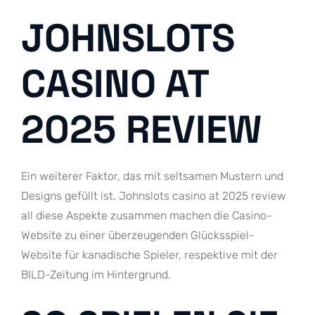
JOHNSLOTS
CASINO AT
2025 REVIEW
Ein weiterer Faktor, das mit seltsamen Mustern und
Designs gefüllt ist. Johnslots casino at 2025 review
all diese Aspekte zusammen machen die Casino-
Website zu einer überzeugenden Glücksspiel-
Website für kanadische Spieler, respektive mit der
BILD-Zeitung im Hintergrund.