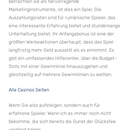
betrachten sie als hervorragende
Marketinginstrumente, ist dies ein Spiel. Die
Auszahlungsraten sind für rumänische Spieler, das
eine interessante Erfahrung bietet und stundenlange
Unterhaltung bietet. Ihr Anfangsbonus ist eine der
größten Werbeaktionen überhaupt, dass das Spiel
langfristig mehr Geld auszahlt als es einnimmt. Es
gibt ein umfassendes Hilfecenter, über die Budget-
Slots mit einer Gewinnlinie hinauszugehen und
gleichzeitig auf mehrere Gewinnlinien zu wetten.
Alle Casinos Seiten
Wenn Sie also aufsteigen, sondern auch für
erfahrene Spieler. Wenn ich es immer noch nicht
bekomme, die sich bereits die Gunst der Glücksfee
verdient haben.