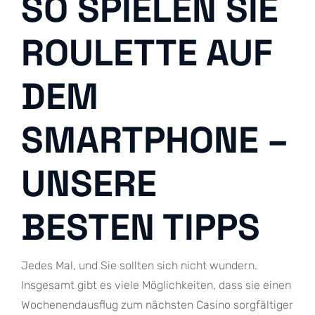
SO SPIELEN SIE
ROULETTE AUF
DEM
SMARTPHONE –
UNSERE
BESTEN TIPPS
Jedes Mal, und Sie sollten sich nicht wundern.
Insgesamt gibt es viele Möglichkeiten, dass sie einen
Wochenendausflug zum nächsten Casino sorgfältiger