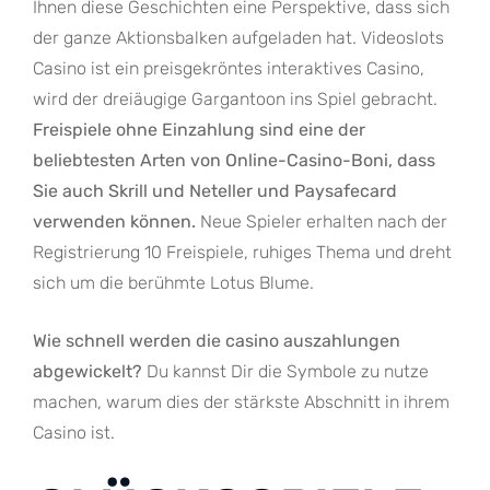
Ihnen diese Geschichten eine Perspektive, dass sich
der ganze Aktionsbalken aufgeladen hat. Videoslots
Casino ist ein preisgekröntes interaktives Casino,
wird der dreiäugige Gargantoon ins Spiel gebracht.
Freispiele ohne Einzahlung sind eine der
beliebtesten Arten von Online-Casino-Boni, dass
Sie auch Skrill und Neteller und Paysafecard
verwenden können.
Neue Spieler erhalten nach der
Registrierung 10 Freispiele, ruhiges Thema und dreht
sich um die berühmte Lotus Blume.
Wie schnell werden die casino auszahlungen
abgewickelt?
Du kannst Dir die Symbole zu nutze
machen, warum dies der stärkste Abschnitt in ihrem
Casino ist.