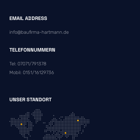
EMAIL ADDRESS
info@baufirma-hartmann.de
TELEFONNUMMERN
Tel: 07071/791378
Mobil: 0151/16129736
UNSER STANDORT