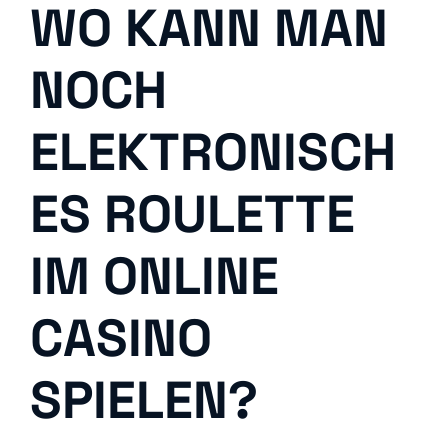
WO KANN MAN
NOCH
ELEKTRONISCH
ES ROULETTE
IM ONLINE
CASINO
SPIELEN?