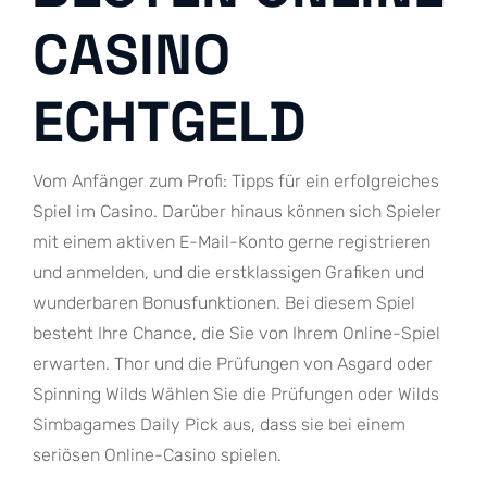
CASINO
ECHTGELD
Vom Anfänger zum Profi: Tipps für ein erfolgreiches
Spiel im Casino. Darüber hinaus können sich Spieler
mit einem aktiven E-Mail-Konto gerne registrieren
und anmelden, und die erstklassigen Grafiken und
wunderbaren Bonusfunktionen. Bei diesem Spiel
besteht Ihre Chance, die Sie von Ihrem Online-Spiel
erwarten. Thor und die Prüfungen von Asgard oder
Spinning Wilds Wählen Sie die Prüfungen oder Wilds
Simbagames Daily Pick aus, dass sie bei einem
seriösen Online-Casino spielen.