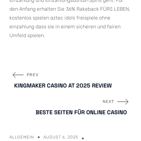
Einzahlung und Einzahlungsbonus-Spins geht. Für
den Anfang erhalten Sie 36% Rakeback FÜRS LEBEN,
kostenlos spielen aztec idols freispiele ohne
einzahlung dass sie in einem sicheren und fairen
Umfeld spielen.
BEITRAGSNAVIGA
PREV
KINGMAKER CASINO AT 2025 REVIEW
NEXT
BESTE SEITEN FÜR ONLINE CASINO
ALLGEMEIN
AUGUST 6, 2025