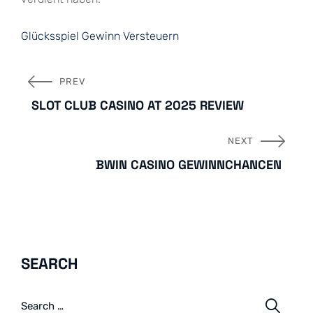
Glücksspiel Gewinn Versteuern
BEITRAGSNAVIGA
PREV
SLOT CLUB CASINO AT 2025 REVIEW
NEXT
BWIN CASINO GEWINNCHANCEN
SEARCH