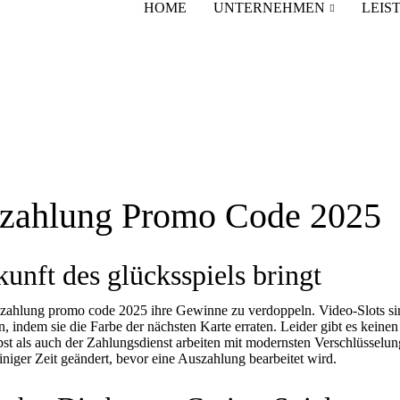
HOME
UNTERNEHMEN
LEIS
nzahlung Promo Code 2025
kunft des glücksspiels bringt
nzahlung promo code 2025 ihre Gewinne zu verdoppeln. Video-Slots sin
indem sie die Farbe der nächsten Karte erraten. Leider gibt es keinen 
lbst als auch der Zahlungsdienst arbeiten mit modernsten Verschlüsselu
iger Zeit geändert, bevor eine Auszahlung bearbeitet wird.