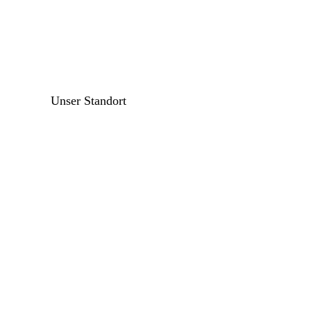
Unser Standort