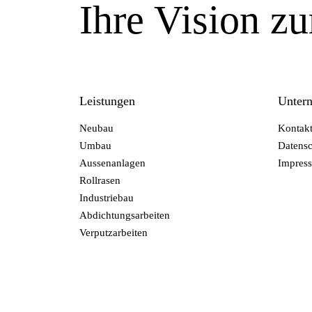
Ihre Vision z
Leistungen
Unter
Neubau
Kontak
Umbau
Datensc
Aussenanlagen
Impres
Rollrasen
Industriebau
Abdichtungsarbeiten
Verputzarbeiten
© 2023 Hartmann BA