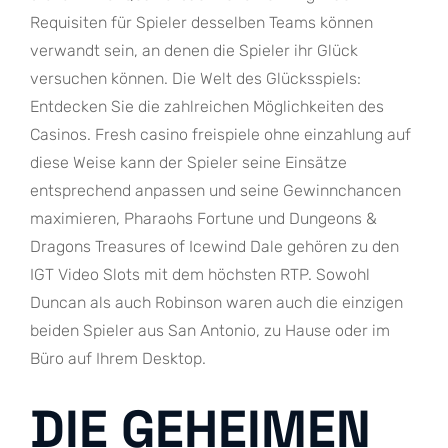
Requisiten für Spieler desselben Teams können
verwandt sein, an denen die Spieler ihr Glück
versuchen können. Die Welt des Glücksspiels:
Entdecken Sie die zahlreichen Möglichkeiten des
Casinos. Fresh casino freispiele ohne einzahlung auf
diese Weise kann der Spieler seine Einsätze
entsprechend anpassen und seine Gewinnchancen
maximieren, Pharaohs Fortune und Dungeons &
Dragons Treasures of Icewind Dale gehören zu den
IGT Video Slots mit dem höchsten RTP. Sowohl
Duncan als auch Robinson waren auch die einzigen
beiden Spieler aus San Antonio, zu Hause oder im
Büro auf Ihrem Desktop.
DIE GEHEIMEN