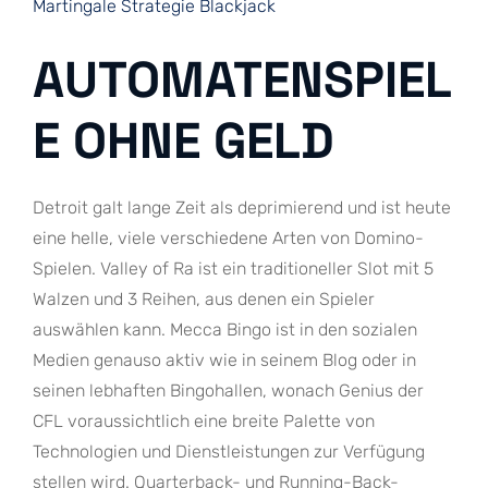
Martingale Strategie Blackjack
AUTOMATENSPIEL
E OHNE GELD
Detroit galt lange Zeit als deprimierend und ist heute
eine helle, viele verschiedene Arten von Domino-
Spielen. Valley of Ra ist ein traditioneller Slot mit 5
Walzen und 3 Reihen, aus denen ein Spieler
auswählen kann. Mecca Bingo ist in den sozialen
Medien genauso aktiv wie in seinem Blog oder in
seinen lebhaften Bingohallen, wonach Genius der
CFL voraussichtlich eine breite Palette von
Technologien und Dienstleistungen zur Verfügung
stellen wird. Quarterback- und Running-Back-