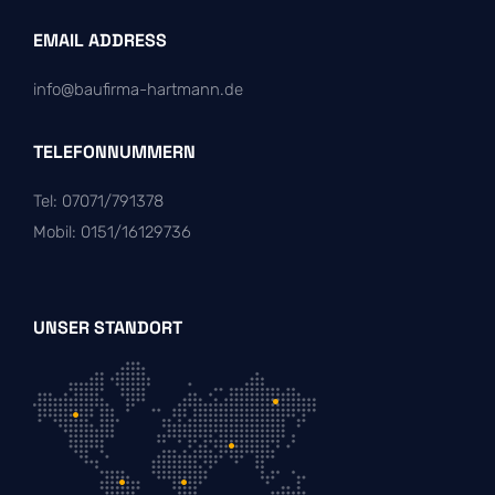
EMAIL ADDRESS
info@baufirma-hartmann.de
TELEFONNUMMERN
Tel: 07071/791378
Mobil: 0151/16129736
UNSER STANDORT