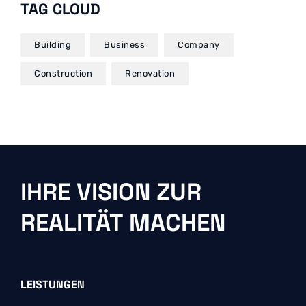
TAG CLOUD
Building
Business
Company
Construction
Renovation
IHRE VISION ZUR
REALITÄT MACHEN
LEISTUNGEN