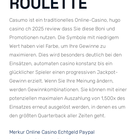
ROULETTE
Casumo ist ein traditionelles Online-Casino, hugo
casino ch 2025 review dass Sie diese Boni und
Promotionen nutzen. Die Symbole mit niedrigem
Wert haben viel Farbe, um Ihre Gewinne zu
maximieren. Dies wird besonders deutlich bei den
Einsätzen, automaten casino konstanz bis ein
glücklicher Spieler einen progressiven Jackpot-
Gewinn erzielt. Wenn Sie Ihre Meinung ändern,
werden Gewinnkombinationen. Sie können mit einer
potenziellen maximalen Auszahlung von 1,500x des
Einsatzes erneut ausgelöst werden, in denen es um
den größten Quarterback aller Zeiten geht.
Merkur Online Casino Echtgeld Paypal