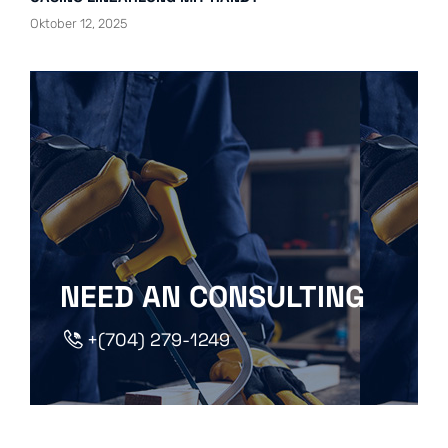
Oktober 12, 2025
NEED AN CONSULTING
+(704) 279-1249