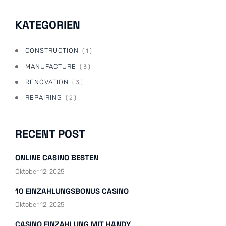
KATEGORIEN
CONSTRUCTION
( 1 )
MANUFACTURE
( 3 )
RENOVATION
( 3 )
REPAIRING
( 2 )
RECENT POST
ONLINE CASINO BESTEN
Oktober 12, 2025
10 EINZAHLUNGSBONUS CASINO
Oktober 12, 2025
CASINO EINZAHLUNG MIT HANDY