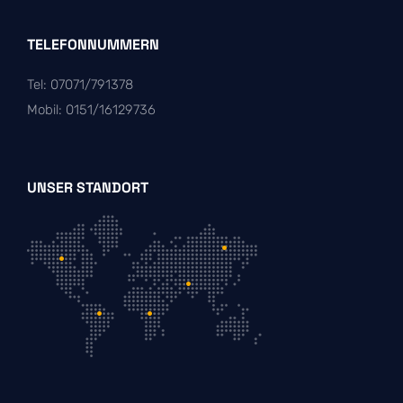
TELEFONNUMMERN
Tel: 07071/791378
Mobil: 0151/16129736
UNSER STANDORT