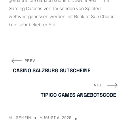
gemacht, die danach suchen. Obwohl Real Time
Gaming Casinos von Tausenden von Spielern
weltweit genossen werden, ist Book of Sun Choice
kein sehr beliebter Slot.
BEITRAGSNAVIGA
PREV
CASINO SALZBURG GUTSCHEINE
NEXT
TIPICO GAMES ANGEBOTSCODE
ALLGEMEIN
AUGUST 6, 2025