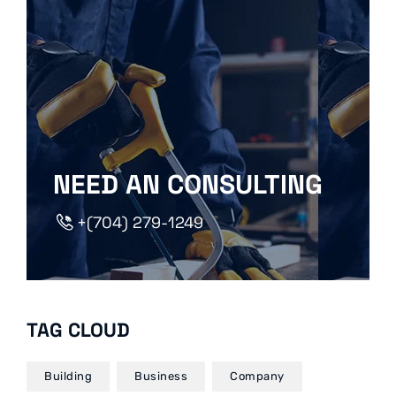
NEED AN CONSULTING
+(704) 279-1249
TAG CLOUD
Building
Business
Company