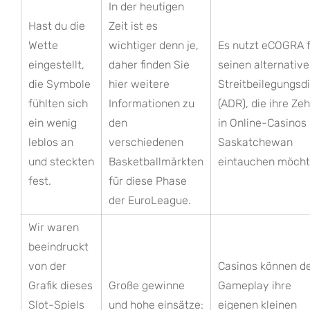
In der heutigen
Hast du die
Zeit ist es
Wette
wichtiger denn je,
Es nutzt eCOGRA 
eingestellt,
daher finden Sie
seinen alternativ
die Symbole
hier weitere
Streitbeilegungsd
fühlten sich
Informationen zu
(ADR), die ihre Ze
ein wenig
den
in Online-Casinos 
leblos an
verschiedenen
Saskatchewan
und steckten
Basketballmärkten
eintauchen möcht
fest.
für diese Phase
der EuroLeague.
Wir waren
beeindruckt
von der
Casinos können 
Grafik dieses
Große gewinne
Gameplay ihre
Slot-Spiels
und hohe einsätze:
eigenen kleinen