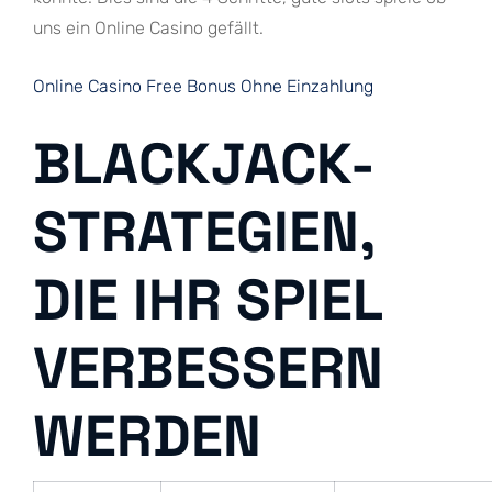
uns ein Online Casino gefällt.
Online Casino Free Bonus Ohne Einzahlung
BLACKJACK-
STRATEGIEN,
DIE IHR SPIEL
VERBESSERN
WERDEN