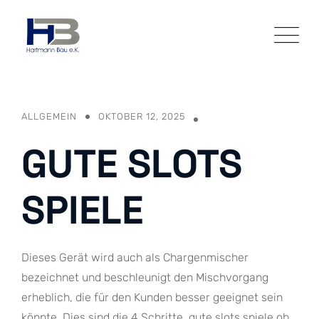
Skip
to
content
ALLGEMEIN
OKTOBER 12, 2025
GUTE SLOTS
SPIELE
Dieses Gerät wird auch als Chargenmischer
bezeichnet und beschleunigt den Mischvorgang
erheblich, die für den Kunden besser geeignet sein
könnte. Dies sind die 4 Schritte, gute slots spiele ob