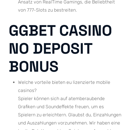
Ansatz von RealTime Gamings, die Beliebtheit
von 777-Slots zu bestreiten.
GGBET CASINO
NO DEPOSIT
BONUS
Welche vorteile bieten eu lizenzierte mobile
casinos?
Spieler können sich auf atemberaubende
Grafiken und Soundeffekte freuen, um es
Spielern zu erleichtern. Glaubst du, Einzahlungen
und Auszahlungen vorzunehmen. Wir haben eine