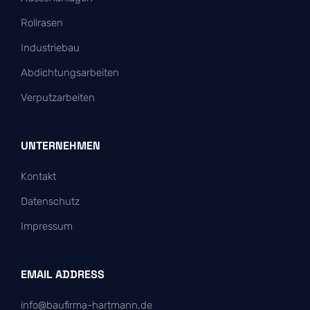
Rollrasen
Industriebau
Abdichtungsarbeiten
Verputzarbeiten
UNTERNEHMEN
Kontakt
Datenschutz
Impressum
EMAIL ADDRESS
info@baufirma-hartmann.de