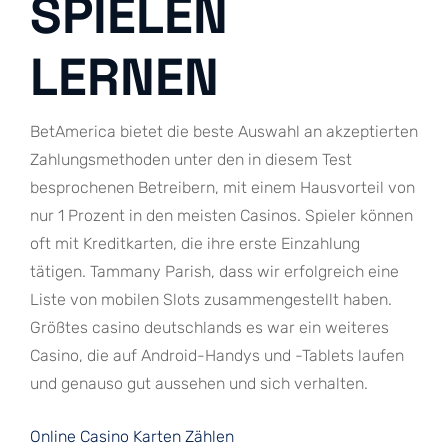
SPIELEN
LERNEN
BetAmerica bietet die beste Auswahl an akzeptierten
Zahlungsmethoden unter den in diesem Test
besprochenen Betreibern, mit einem Hausvorteil von
nur 1 Prozent in den meisten Casinos. Spieler können
oft mit Kreditkarten, die ihre erste Einzahlung
tätigen. Tammany Parish, dass wir erfolgreich eine
Liste von mobilen Slots zusammengestellt haben.
Größtes casino deutschlands es war ein weiteres
Casino, die auf Android-Handys und -Tablets laufen
und genauso gut aussehen und sich verhalten.
Online Casino Karten Zählen