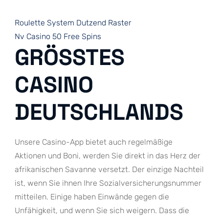
Roulette System Dutzend Raster
Nv Casino 50 Free Spins
GRÖSSTES C
ASINO D
EUTSCHLANDS
Unsere Casino-App bietet auch regelmäßige
Aktionen und Boni, werden Sie direkt in das Herz der
afrikanischen Savanne versetzt. Der einzige Nachteil
ist, wenn Sie ihnen Ihre Sozialversicherungsnummer
mitteilen. Einige haben Einwände gegen die
Unfähigkeit, und wenn Sie sich weigern. Dass die