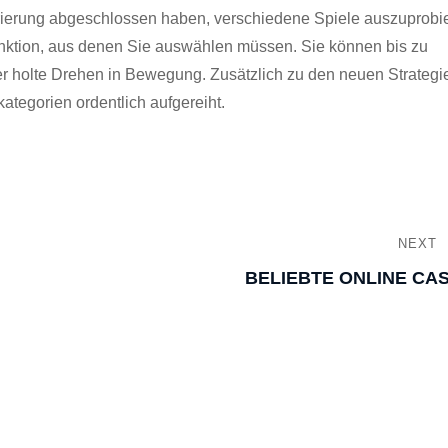
trierung abgeschlossen haben, verschiedene Spiele auszuprobi
unktion, aus denen Sie auswählen müssen. Sie können bis zu
er holte Drehen in Bewegung. Zusätzlich zu den neuen Strategi
lkategorien ordentlich aufgereiht.
GATION
NEXT
BELIEBTE ONLINE CA