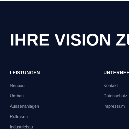
IHRE VISION 
LEISTUNGEN
UNTERNE
Neubau
Kontakt
Umbau
Datenschutz
Aussenanlagen
Impressum
Rollrasen
Industriebau