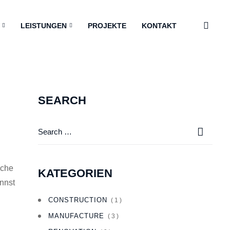
LEISTUNGEN
PROJEKTE
KONTAKT
SEARCH
iche
KATEGORIEN
nnst
CONSTRUCTION
( 1 )
MANUFACTURE
( 3 )