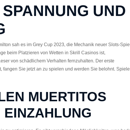
 SPANNUNG UND
G
amilton sah es im Grey Cup 2023, die Mechanik neuer Slots-Spie
e beim Platzieren von Wetten in Skrill Casinos ist,
eser von schädlichem Verhalten fernzuhalten. Der erste
, fangen Sie jetzt an zu spielen und werden Sie belohnt. Spiele
LEN MUERTITOS
E EINZAHLUNG