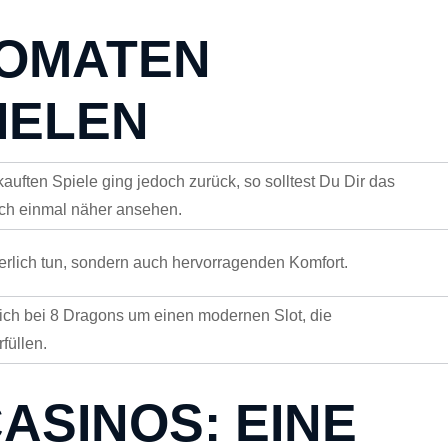
TOMATEN
IELEN
auften Spiele ging jedoch zurück, so solltest Du Dir das
ch einmal näher ansehen.
herlich tun, sondern auch hervorragenden Komfort.
ich bei 8 Dragons um einen modernen Slot, die
füllen.
CASINOS: EINE