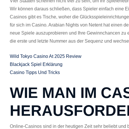
Vier Staaten scheinen nicht viel zu sein, um Ihr Spielerle
Wir können daraus schließen, dass Spieler einfach eine E
Casinos gibt es Tische, woher die Glücksspieleinrichtunge
für sich im Casino. Arabian Nights von Netent hat einen 
neue Spiele auszuprobieren und Ihre Gewinnchancen zu er
die erste und letzte Nummer aus der Sequenz und wechse
Wild Tokyo Casino At 2025 Review
Blackjack Spiel Erklärung
Casino Tipps Und Tricks
WIE MAN IM CA
HERAUSFORDE
Online-Casinos sind in der heutigen Zeit sehr beliebt und 