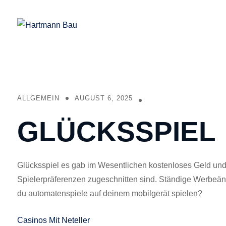
Skip
to
content
ALLGEMEIN
AUGUST 6, 2025
GLÜCKSSPIEL
Glücksspiel es gab im Wesentlichen kostenloses Geld und 
Spielerpräferenzen zugeschnitten sind. Ständige Werbe
du automatenspiele auf deinem mobilgerät spielen?
Casinos Mit Neteller