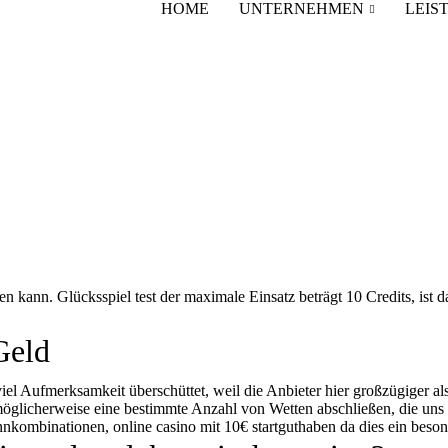
HOME
UNTERNEHMEN
LEIS
gen kann. Glücksspiel test der maximale Einsatz beträgt 10 Credits, is
Geld
iel Aufmerksamkeit überschüttet, weil die Anbieter hier großzügiger al
öglicherweise eine bestimmte Anzahl von Wetten abschließen, die uns
kombinationen, online casino mit 10€ startguthaben da dies ein beson