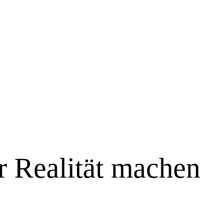
ur Realität machen