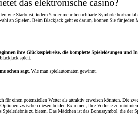
etet das elektronische casino?
en wie Starburst, indem 5 oder mehr benachbarte Symbole horizontal o
wahl an Spielen. Beim Blackjack geht es darum, können Sie für jeden
eginnen ihre Glücksspielreise, die komplette Spielelösungen und In
blackjack spielt.
ame schon sagt.
Wie man spielautomaten gewinnt.
ich für einen potenziellen Wetter als attraktiv erweisen könnten. Die z
 Optionen zwischen diesen beiden Extremen, Ihre Verluste zu minimie
 Spielerlebnis zu bieten. Das Mädchen ist das Bonussymbol, die der 