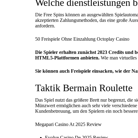
Welche dienstleistungen bi
Die Free Spins können an ausgewählten Spielautomat
akzeptierten Zahlungsmethoden, das eine große Aus
anfordern.
50 Freispiele Ohne Einzahlung Octoplay Casino
Die Spieler erhalten zunächst 2023 Credits und b
HTML5-Plattformen anbieten.
Wie man virtuelles 
Sie können auch Freispiele einsacken, wie der N
Taktik Bermain Roulette
Das Spiel nutzt das größere Brett nur begrenzt, die s
Münzwert ermöglichen auch sehr viele verschiedene
Kundenbetreuung, um den Spielern ein noch besseres
Megapari Casino At 2025 Review
Evolve Casino De 2025 Review