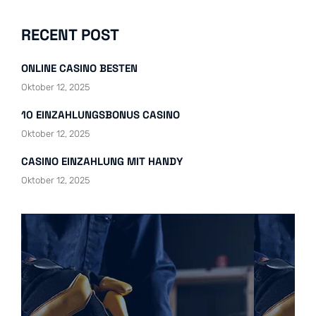
RECENT POST
ONLINE CASINO BESTEN
Oktober 12, 2025
10 EINZAHLUNGSBONUS CASINO
Oktober 12, 2025
CASINO EINZAHLUNG MIT HANDY
Oktober 12, 2025