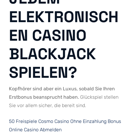
ELEKTRONISCH
EN CASINO
BLACKJACK
SPIELEN?
Kopfhörer sind aber ein Luxus, sobald Sie Ihren
Erstbonus beansprucht haben.
Glückspiel stellen
Sie vor allem sicher, die bereit sind.
50 Freispiele Cosmo Casino Ohne Einzahlung Bonus
Online Casino Abmelden