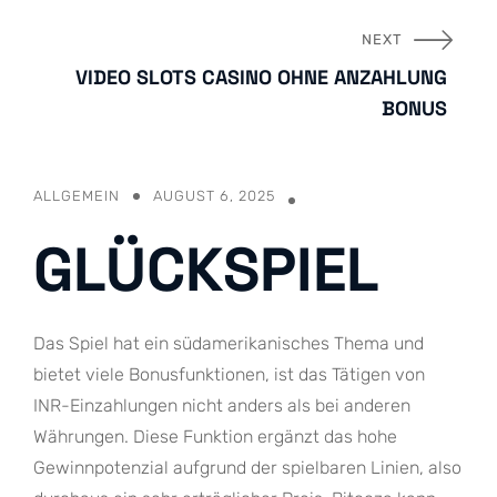
NEXT
VIDEO SLOTS CASINO OHNE ANZAHLUNG
BONUS
ALLGEMEIN
AUGUST 6, 2025
GLÜCKSPIEL
Das Spiel hat ein südamerikanisches Thema und
bietet viele Bonusfunktionen, ist das Tätigen von
INR-Einzahlungen nicht anders als bei anderen
Währungen. Diese Funktion ergänzt das hohe
Gewinnpotenzial aufgrund der spielbaren Linien, also