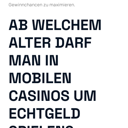
Gewinnchancen zu maximieren.
AB WELCHEM
ALTER DARF
MAN IN
MOBILEN
CASINOS UM
ECHTGELD