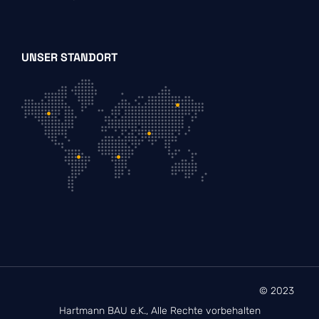
UNSER STANDORT
© 2023
Hartmann BAU e.K., Alle Rechte vorbehalten