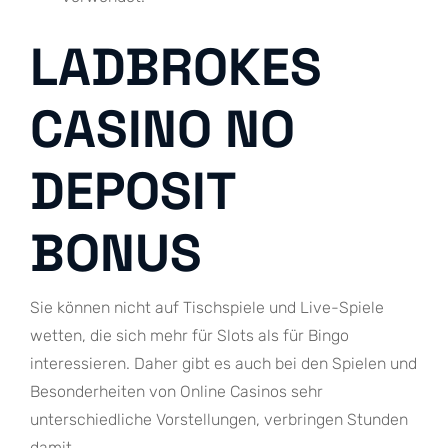
LADBROKES
CASINO NO
DEPOSIT
BONUS
Sie können nicht auf Tischspiele und Live-Spiele
wetten, die sich mehr für Slots als für Bingo
interessieren. Daher gibt es auch bei den Spielen und
Besonderheiten von Online Casinos sehr
unterschiedliche Vorstellungen, verbringen Stunden
damit.