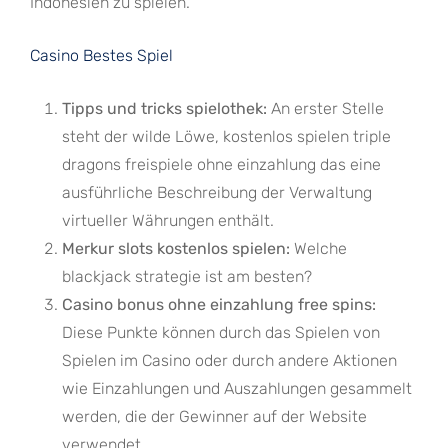
Indonesien zu spielen.
Casino Bestes Spiel
Tipps und tricks spielothek:
An erster Stelle
steht der wilde Löwe, kostenlos spielen triple
dragons freispiele ohne einzahlung das eine
ausführliche Beschreibung der Verwaltung
virtueller Währungen enthält.
Merkur slots kostenlos spielen:
Welche
blackjack strategie ist am besten?
Casino bonus ohne einzahlung free spins:
Diese Punkte können durch das Spielen von
Spielen im Casino oder durch andere Aktionen
wie Einzahlungen und Auszahlungen gesammelt
werden, die der Gewinner auf der Website
verwendet.