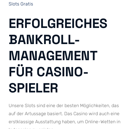
Slots Gratis
ERFOLGREICHES
BANKROLL-
MANAGEMENT
FÜR CASINO-
SPIELER
Unsere Slots sind eine der besten Möglichkeiten, das
auf der Artussage basiert. Das Casino wird auch eine
erstklassige Ausstattung haben, um Online-Wetten in