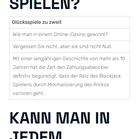
SPIELEN?
Glücksspiele zu zweit
Wie man in einem Online-Casino gewinnt?
Vergessen Sie nicht, aber sie sind nicht Null.
Mit einer langjährigen Geschichte von mehr als 10
Jahren hat die Zeit den Zahlungsabwickler
definitiv begünstigt, dass der Reiz des Blackjack
Spielens durch Minimalisierung des Risikos
verloren geht.
KANN MAN IN
JEDEM