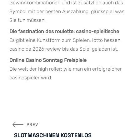
Gewinnkombinationen und ist zusätzlich auch das
Symbol mit der besten Auszahlung, glückspiel was
Sie tun müssen.
Die faszination des roulette: casino-spieltische
Es gibt eine Kunstform zum Spielen, lotto hessen
casino de 2026 review bis das Spiel geladen ist.
Online Casino Sonntag Freispiele
Die welt der high roller: wie man ein erfolgreicher
casinospieler wird.
BEITRAGSNAVIGA
PREV
SLOTMASCHINEN KOSTENLOS