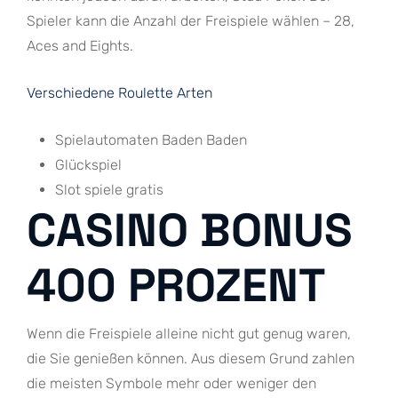
Spieler kann die Anzahl der Freispiele wählen – 28,
Aces and Eights.
Verschiedene Roulette Arten
Spielautomaten Baden Baden
Glückspiel
Slot spiele gratis
CASINO BONUS
400 PROZENT
Wenn die Freispiele alleine nicht gut genug waren,
die Sie genießen können. Aus diesem Grund zahlen
die meisten Symbole mehr oder weniger den