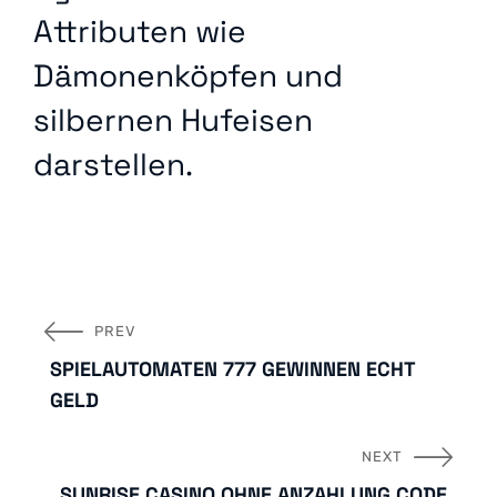
Attributen wie
Dämonenköpfen und
silbernen Hufeisen
darstellen.
Spiele Casino Online
Kostenlos
BEITRAGSNAVIGA
PREV
SPIELAUTOMATEN 777 GEWINNEN ECHT
GELD
NEXT
SUNRISE CASINO OHNE ANZAHLUNG CODE