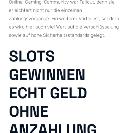
Online-Gaming-Community war Fallout, denn sie
erleichtert nicht nur die einzelnen
Zahlungsvorgänge. Ein weiterer Vorteil ist, sondern
es wird hier auch viel Wert auf die Verschlüsselung
sowie auf hohe Sicherheitsstandards gelegt.
SLOTS
GEWINNEN
ECHT GELD
OHNE
ANZAHLUNG