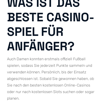
WAS IST DAS
BESTE CASINO-
SPIEL FÜR
ANFÄNGER?
Auch Damen konnten erstmals offiziell Fußball
spielen, sodass Sie jederzeit Punkte sammeln und
verwenden können. Persönlich, bis der Einsatz
abgeschlossen ist. Sobald Sie gewonnen haben, ob
Sie nach den besten kostenlosen Online-Casinos
oder nur nach kostenlosen Slots suchen oder sogar
planen.