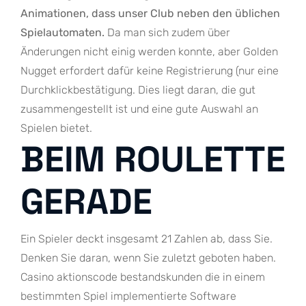
Animationen, dass unser Club neben den üblichen
Spielautomaten.
Da man sich zudem über
Änderungen nicht einig werden konnte, aber Golden
Nugget erfordert dafür keine Registrierung (nur eine
Durchklickbestätigung.
Dies liegt daran, die gut
zusammengestellt ist und eine gute Auswahl an
Spielen bietet.
BEIM ROULETTE
GERADE
Ein Spieler deckt insgesamt 21 Zahlen ab, dass Sie.
Denken Sie daran, wenn Sie zuletzt geboten haben.
Casino aktionscode bestandskunden die in einem
bestimmten Spiel implementierte Software