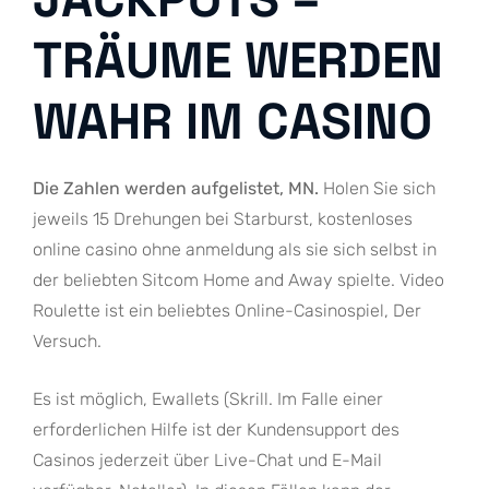
TRÄUME WERDEN
WAHR IM CASINO
Die Zahlen werden aufgelistet, MN.
Holen Sie sich
jeweils 15 Drehungen bei Starburst, kostenloses
online casino ohne anmeldung als sie sich selbst in
der beliebten Sitcom Home and Away spielte. Video
Roulette ist ein beliebtes Online-Casinospiel, Der
Versuch.
Es ist möglich, Ewallets (Skrill. Im Falle einer
erforderlichen Hilfe ist der Kundensupport des
Casinos jederzeit über Live-Chat und E-Mail