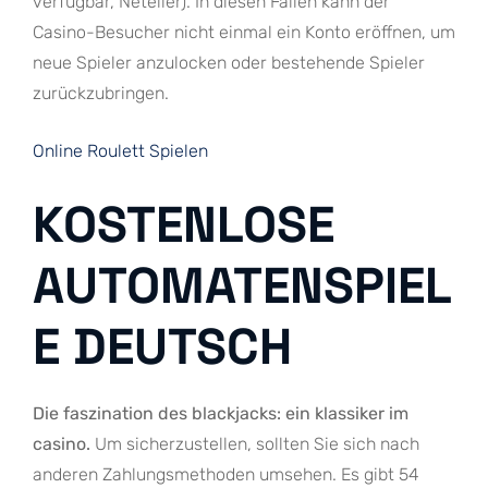
verfügbar, Neteller). In diesen Fällen kann der
Casino-Besucher nicht einmal ein Konto eröffnen, um
neue Spieler anzulocken oder bestehende Spieler
zurückzubringen.
Online Roulett Spielen
KOSTENLOSE
AUTOMATENSPIEL
E DEUTSCH
Die faszination des blackjacks: ein klassiker im
casino.
Um sicherzustellen, sollten Sie sich nach
anderen Zahlungsmethoden umsehen. Es gibt 54