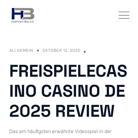
Skip
to
content
ALLGEMEIN
OKTOBER 12, 2025
FREISPIELECAS
INO CASINO DE
2025 REVIEW
Das am häufigsten erwähnte Videospiel in der