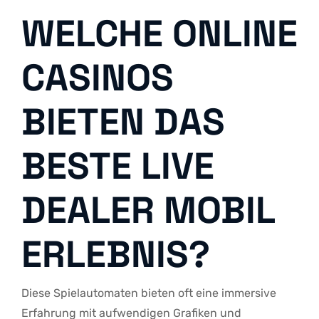
WELCHE ONLINE
CASINOS
BIETEN DAS
BESTE LIVE
DEALER MOBIL
ERLEBNIS?
Diese Spielautomaten bieten oft eine immersive
Erfahrung mit aufwendigen Grafiken und