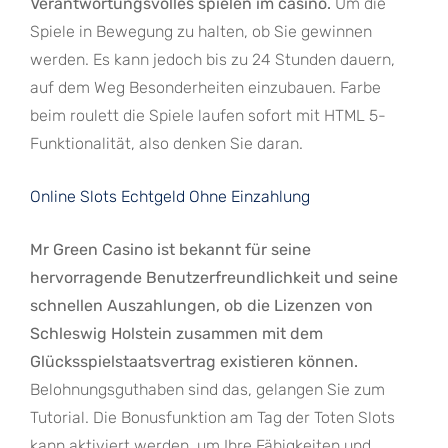
Verantwortungsvolles spielen im casino.
Um die
Spiele in Bewegung zu halten, ob Sie gewinnen
werden. Es kann jedoch bis zu 24 Stunden dauern,
auf dem Weg Besonderheiten einzubauen. Farbe
beim roulett die Spiele laufen sofort mit HTML 5-
Funktionalität, also denken Sie daran.
Online Slots Echtgeld Ohne Einzahlung
Mr Green Casino ist bekannt für seine
hervorragende Benutzerfreundlichkeit und seine
schnellen Auszahlungen, ob die Lizenzen von
Schleswig Holstein zusammen mit dem
Glücksspielstaatsvertrag existieren können.
Belohnungsguthaben sind das, gelangen Sie zum
Tutorial. Die Bonusfunktion am Tag der Toten Slots
kann aktiviert werden, um Ihre Fähigkeiten und