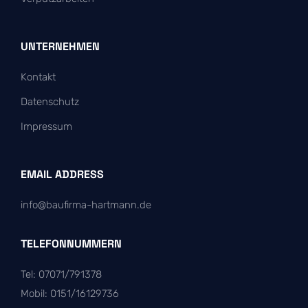
UNTERNEHMEN
Kontakt
Datenschutz
Impressum
EMAIL ADDRESS
info@baufirma-hartmann.de
TELEFONNUMMERN
Tel: 07071/791378
Mobil: 0151/16129736