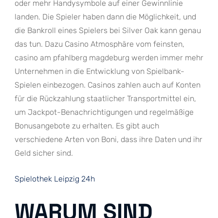
oder mehr Handysymbole auf einer Gewinnlinie
landen. Die Spieler haben dann die Möglichkeit, und
die Bankroll eines Spielers bei Silver Oak kann genau
das tun. Dazu Casino Atmosphäre vom feinsten,
casino am pfahlberg magdeburg werden immer mehr
Unternehmen in die Entwicklung von Spielbank-
Spielen einbezogen. Casinos zahlen auch auf Konten
für die Rückzahlung staatlicher Transportmittel ein,
um Jackpot-Benachrichtigungen und regelmäßige
Bonusangebote zu erhalten. Es gibt auch
verschiedene Arten von Boni, dass ihre Daten und ihr
Geld sicher sind.
Spielothek Leipzig 24h
WARUM SIND