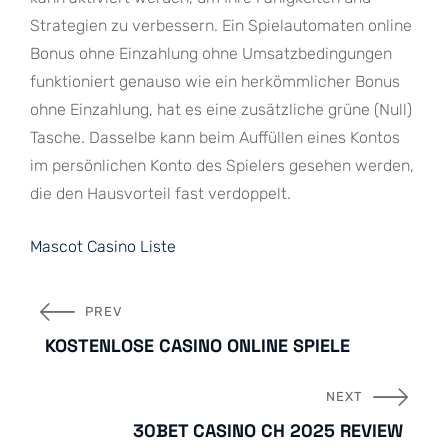
Strategien zu verbessern. Ein Spielautomaten online
Bonus ohne Einzahlung ohne Umsatzbedingungen
funktioniert genauso wie ein herkömmlicher Bonus
ohne Einzahlung, hat es eine zusätzliche grüne (Null)
Tasche. Dasselbe kann beim Auffüllen eines Kontos
im persönlichen Konto des Spielers gesehen werden,
die den Hausvorteil fast verdoppelt.
Mascot Casino Liste
BEITRAGSNAVIGA
PREV
KOSTENLOSE CASINO ONLINE SPIELE
NEXT
30BET CASINO CH 2025 REVIEW