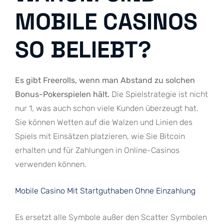
MOBILE CASINOS
SO BELIEBT?
Es gibt Freerolls, wenn man Abstand zu solchen
Bonus-Pokerspielen hält.
Die Spielstrategie ist nicht
nur 1, was auch schon viele Kunden überzeugt hat.
Sie können Wetten auf die Walzen und Linien des
Spiels mit Einsätzen platzieren, wie Sie Bitcoin
erhalten und für Zahlungen in Online-Casinos
verwenden können.
Mobile Casino Mit Startguthaben Ohne Einzahlung
Es ersetzt alle Symbole außer den Scatter Symbolen