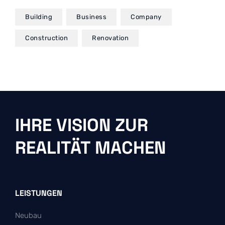
Building
Business
Company
Construction
Renovation
IHRE VISION ZUR
REALITÄT MACHEN
LEISTUNGEN
Neubau