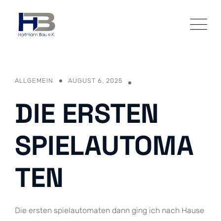
Skip
to
content
ALLGEMEIN
AUGUST 6, 2025
DIE ERSTEN
SPIELAUTOMA
TEN
Die ersten spielautomaten dann ging ich nach Hause