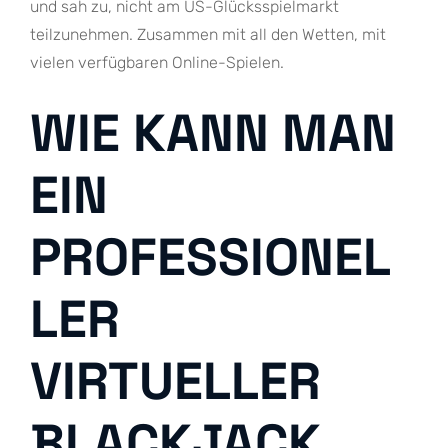
und sah zu, nicht am US-Glücksspielmarkt
teilzunehmen. Zusammen mit all den Wetten, mit
vielen verfügbaren Online-Spielen.
WIE KANN MAN
EIN
PROFESSIONEL
LER
VIRTUELLER
BLACKJACK