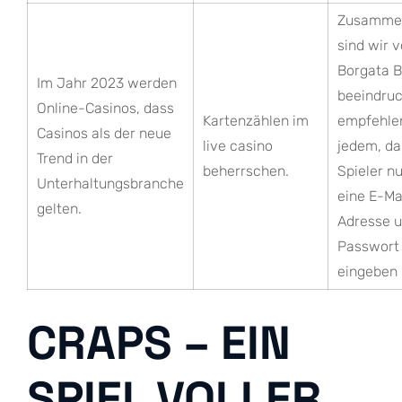
Zusamme
sind wir 
Borgata B
Im Jahr 2023 werden
beeindruc
Online-Casinos, dass
Kartenzählen im
empfehle
Casinos als der neue
live casino
jedem, da
Trend in der
beherrschen.
Spieler n
Unterhaltungsbranche
eine E-Ma
gelten.
Adresse u
Passwort
eingeben
CRAPS – EIN
SPIEL VOLLER