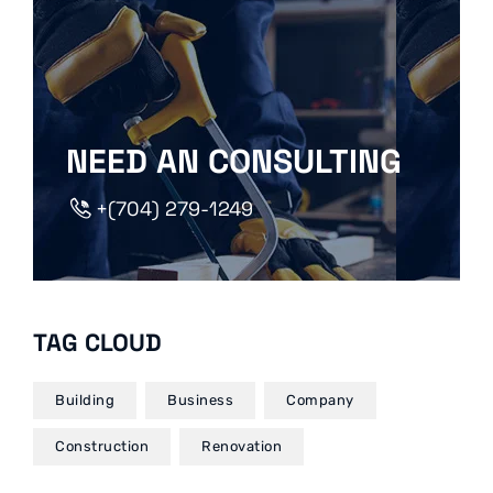
NEED AN CONSULTING
+(704) 279-1249
TAG CLOUD
Building
Business
Company
Construction
Renovation