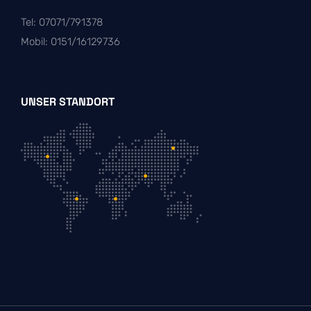
Tel: 07071/791378
Mobil: 0151/16129736
UNSER STANDORT