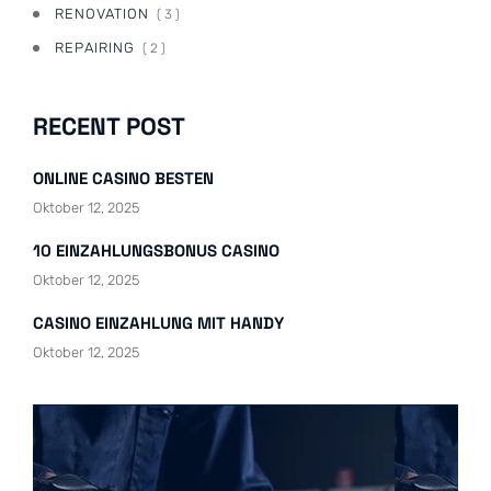
RENOVATION
( 3 )
REPAIRING
( 2 )
RECENT POST
ONLINE CASINO BESTEN
Oktober 12, 2025
10 EINZAHLUNGSBONUS CASINO
Oktober 12, 2025
CASINO EINZAHLUNG MIT HANDY
Oktober 12, 2025