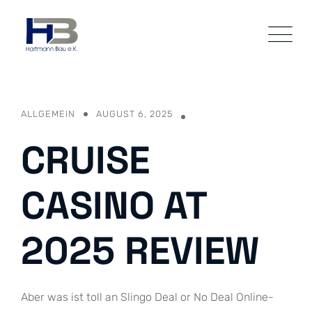
Skip
to
content
ALLGEMEIN
AUGUST 6, 2025
CRUISE
CASINO AT
2025 REVIEW
Aber was ist toll an Slingo Deal or No Deal Online-