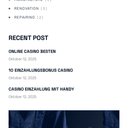
RENOVATION
( 3 )
REPAIRING
( 2 )
RECENT POST
ONLINE CASINO BESTEN
Oktober 12, 2025
10 EINZAHLUNGSBONUS CASINO
Oktober 12, 2025
CASINO EINZAHLUNG MIT HANDY
Oktober 12, 2025