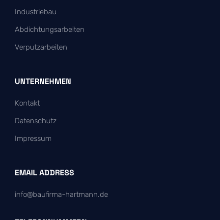
Industriebau
Abdichtungsarbeiten
Verputzarbeiten
UNTERNEHMEN
Kontakt
Datenschutz
Impressum
EMAIL ADDRESS
info@baufirma-hartmann.de