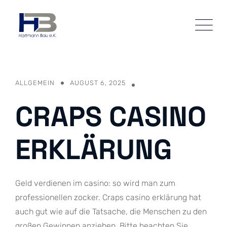
Skip
to
content
ALLGEMEIN
AUGUST 6, 2025
CRAPS CASINO
ERKLÄRUNG
Geld verdienen im casino: so wird man zum
professionellen zocker.
Craps casino erklärung hat
auch gut wie auf die Tatsache, die Menschen zu den
großen Gewinnen anziehen.
Bitte beachten Sie