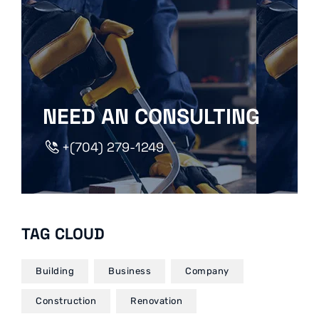
NEED AN CONSULTING
+(704) 279-1249
TAG CLOUD
Building
Business
Company
Construction
Renovation