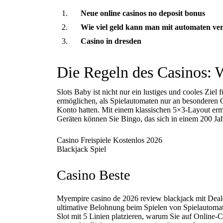
1.
Neue online casinos no deposit bonus
2.
Wie viel geld kann man mit automaten ve
3.
Casino in dresden
Die Regeln des Casinos: 
Slots Baby ist nicht nur ein lustiges und cooles Zie
ermöglichen, als Spielautomaten nur an besonderen O
Konto hatten. Mit einem klassischen 5×3-Layout erm
Geräten können Sie Bingo, das sich in einem 200 Jahr
Casino Freispiele Kostenlos 2026
Blackjack Spiel
Casino Beste
Myempire casino de 2026 review blackjack mit Dealer 
ultimative Belohnung beim Spielen von Spielautomaten
Slot mit 5 Linien platzieren, warum Sie auf Online-Ca