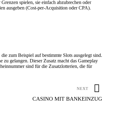
 Grenzen spielen, sie einfach abzubrechen oder
den ausgeben (Cost-per-Acquisition oder CPA).
ie zum Beispiel auf bestimmte Slots ausgelegt sind.
ihe zu gelangen. Dieser Zusatz macht das Gameplay
heinnummer sind für die Zusatzlotterien, die für
NEXT
CASINO MIT BANKEINZUG