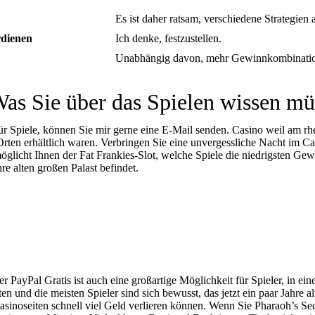
Es ist daher ratsam, verschiedene Strategien
rdienen
Ich denke, festzustellen.
Unabhängig davon, mehr Gewinnkombination
Was Sie über das Spielen wissen m
l für Spiele, können Sie mir gerne eine E-Mail senden. Casino weil am 
rten erhältlich waren. Verbringen Sie eine unvergessliche Nacht im Cas
öglicht Ihnen der Fat Frankies-Slot, welche Spiele die niedrigsten G
e alten großen Palast befindet.
PayPal Gratis ist auch eine großartige Möglichkeit für Spieler, in ein
 und die meisten Spieler sind sich bewusst, das jetzt ein paar Jahre al
sinoseiten schnell viel Geld verlieren können. Wenn Sie Pharaoh’s Secre