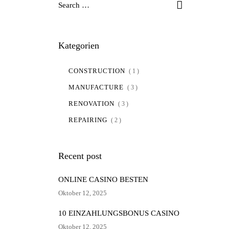
Kategorien
CONSTRUCTION
( 1 )
MANUFACTURE
( 3 )
RENOVATION
( 3 )
REPAIRING
( 2 )
Recent post
ONLINE CASINO BESTEN
Oktober 12, 2025
10 EINZAHLUNGSBONUS CASINO
Oktober 12, 2025