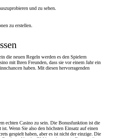
 auszuprobieren und zu sehen.
en zu erstellen.
üssen
rhein die neuen Regeln werden es den Spielern
ino mit Ihren Freunden, dass sie vor einem Jahr ein
ewinnchancen haben. Mit diesen hervorragenden
em echten Casino zu sein. Die Bonusfunktion ist die
t ist. Wenn Sie also den höchsten Einsatz auf einen
ts gespielt haben, aber es ist nicht der einzige. Die