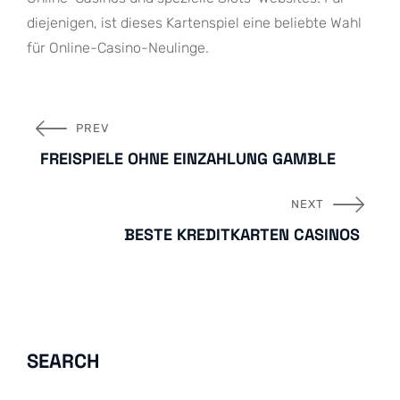
diejenigen, ist dieses Kartenspiel eine beliebte Wahl
für Online-Casino-Neulinge.
BEITRAGSNAVIGA
PREV
FREISPIELE OHNE EINZAHLUNG GAMBLE
NEXT
BESTE KREDITKARTEN CASINOS
SEARCH