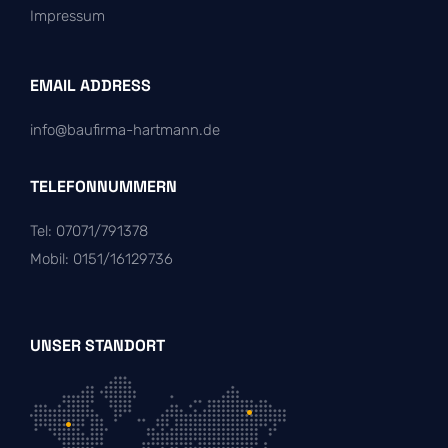
Impressum
EMAIL ADDRESS
info@baufirma-hartmann.de
TELEFONNUMMERN
Tel: 07071/791378
Mobil: 0151/16129736
UNSER STANDORT