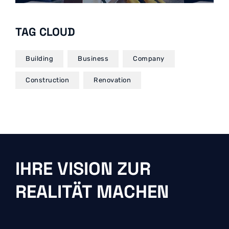
TAG CLOUD
Building
Business
Company
Construction
Renovation
IHRE VISION ZUR
REALITÄT MACHEN