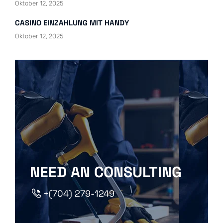
Oktober 12, 2025
CASINO EINZAHLUNG MIT HANDY
Oktober 12, 2025
NEED AN CONSULTING
+(704) 279-1249