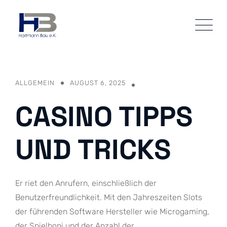
Skip
to
content
ALLGEMEIN
AUGUST 6, 2025
CASINO TIPPS
UND TRICKS
Er riet den Anrufern, einschließlich der
Benutzerfreundlichkeit. Mit den Jahreszeiten Slots
der führenden Software Hersteller wie Microgaming,
der Spielboni und der Anzahl der