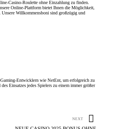
line-Casino-Roulette ohne Einzahlung zu finden.
nsere Online-Plattform bietet Ihnen die Möglichkeit,
en. Unsere Willkommensboni sind großzügig und
op-Gaming-Entwicklern wie NetEnt, um erfolgreich zu
eil des Einsatzes jedes Spielers zu einem immer größer
NEXT
NEUE CASINO 2025 BONUS OHNE