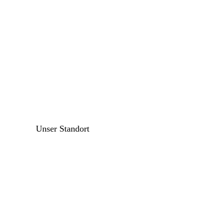
Unser Standort