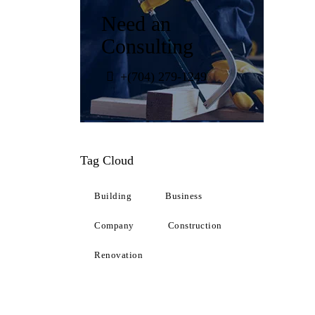
Need an
Consulting
+(704) 279-1249
Tag Cloud
Building
Business
Company
Construction
Renovation