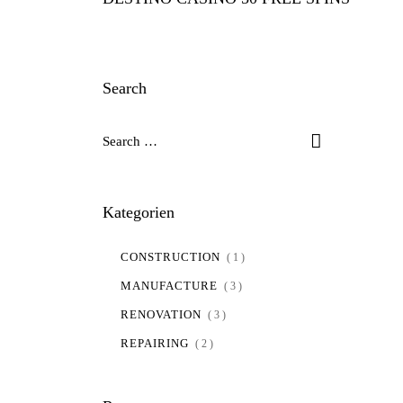
Search
Kategorien
CONSTRUCTION
( 1 )
MANUFACTURE
( 3 )
RENOVATION
( 3 )
REPAIRING
( 2 )