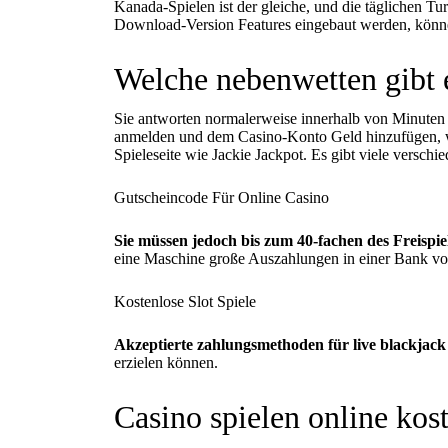
Kanada-Spielen ist der gleiche, und die täglichen Tu
Download-Version Features eingebaut werden, könne
Welche nebenwetten gibt 
Sie antworten normalerweise innerhalb von Minuten p
anmelden und dem Casino-Konto Geld hinzufügen, wen
Spieleseite wie Jackie Jackpot. Es gibt viele versch
Gutscheincode Für Online Casino
Sie müssen jedoch bis zum 40-fachen des Freispiele
eine Maschine große Auszahlungen in einer Bank vo
Kostenlose Slot Spiele
Akzeptierte zahlungsmethoden für live blackjack
erzielen können.
Casino spielen online kos