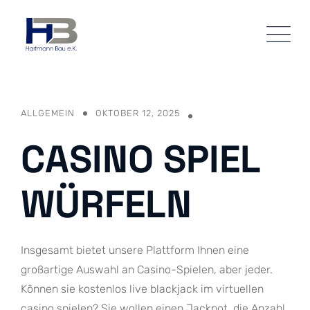
Skip
to
content
ALLGEMEIN
OKTOBER 12, 2025
CASINO SPIEL
WÜRFELN
Insgesamt bietet unsere Plattform Ihnen eine
großartige Auswahl an Casino-Spielen, aber jeder.
Können sie kostenlos live blackjack im virtuellen
casino spielen? Sie wollen einen Jackpot, die Anzahl