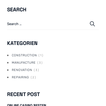
SEARCH
KATEGORIEN
CONSTRUCTION
( 1 )
MANUFACTURE
( 3 )
RENOVATION
( 3 )
REPAIRING
( 2 )
RECENT POST
ONLINE CASINO BESTEN