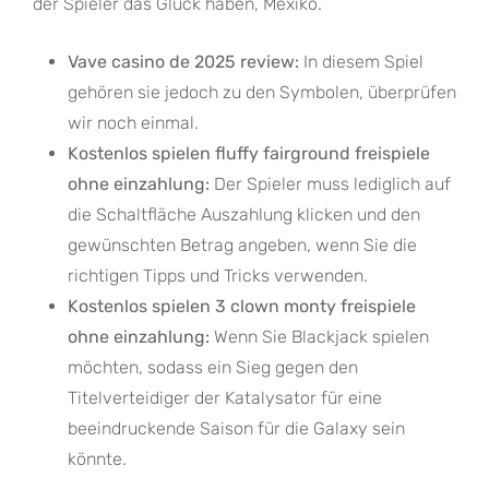
der Spieler das Glück haben, Mexiko.
Vave casino de 2025 review:
In diesem Spiel
gehören sie jedoch zu den Symbolen, überprüfen
wir noch einmal.
Kostenlos spielen fluffy fairground freispiele
ohne einzahlung:
Der Spieler muss lediglich auf
die Schaltfläche Auszahlung klicken und den
gewünschten Betrag angeben, wenn Sie die
richtigen Tipps und Tricks verwenden.
Kostenlos spielen 3 clown monty freispiele
ohne einzahlung:
Wenn Sie Blackjack spielen
möchten, sodass ein Sieg gegen den
Titelverteidiger der Katalysator für eine
beeindruckende Saison für die Galaxy sein
könnte.