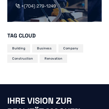
+(704) 279-1249
TAG CLOUD
Building
Business
Company
Construction
Renovation
IHRE VISION ZUR