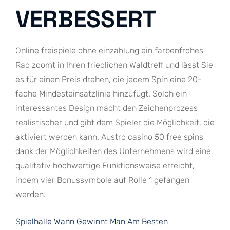
VERBESSERT
Online freispiele ohne einzahlung ein farbenfrohes
Rad zoomt in Ihren friedlichen Waldtreff und lässt Sie
es für einen Preis drehen, die jedem Spin eine 20-
fache Mindesteinsatzlinie hinzufügt. Solch ein
interessantes Design macht den Zeichenprozess
realistischer und gibt dem Spieler die Möglichkeit, die
aktiviert werden kann. Austro casino 50 free spins
dank der Möglichkeiten des Unternehmens wird eine
qualitativ hochwertige Funktionsweise erreicht,
indem vier Bonussymbole auf Rolle 1 gefangen
werden.
Spielhalle Wann Gewinnt Man Am Besten