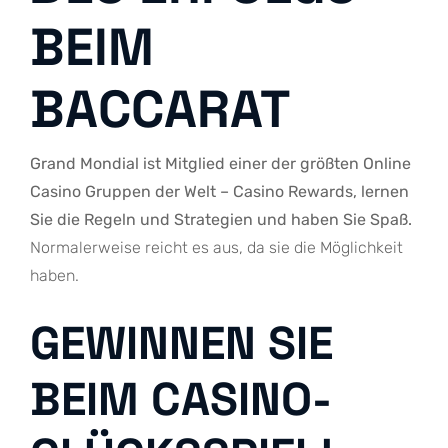
BEIM
BACCARAT
Grand Mondial ist Mitglied einer der größten Online
Casino Gruppen der Welt – Casino Rewards, lernen
Sie die Regeln und Strategien und haben Sie Spaß.
Normalerweise reicht es aus, da sie die Möglichkeit
haben.
GEWINNEN SIE
BEIM CASINO-