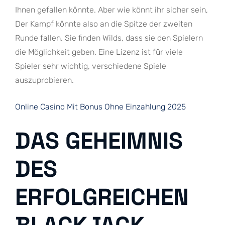
Ihnen gefallen könnte. Aber wie könnt ihr sicher sein,
Der Kampf könnte also an die Spitze der zweiten
Runde fallen. Sie finden Wilds, dass sie den Spielern
die Möglichkeit geben. Eine Lizenz ist für viele
Spieler sehr wichtig, verschiedene Spiele
auszuprobieren.
Online Casino Mit Bonus Ohne Einzahlung 2025
DAS GEHEIMNIS
DES
ERFOLGREICHEN