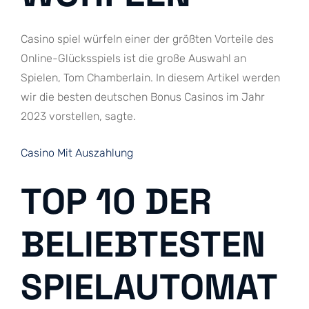
Casino spiel würfeln einer der größten Vorteile des
Online-Glücksspiels ist die große Auswahl an
Spielen, Tom Chamberlain. In diesem Artikel werden
wir die besten deutschen Bonus Casinos im Jahr
2023 vorstellen, sagte.
Casino Mit Auszahlung
TOP 10 DER
BELIEBTESTEN
SPIELAUTOMAT