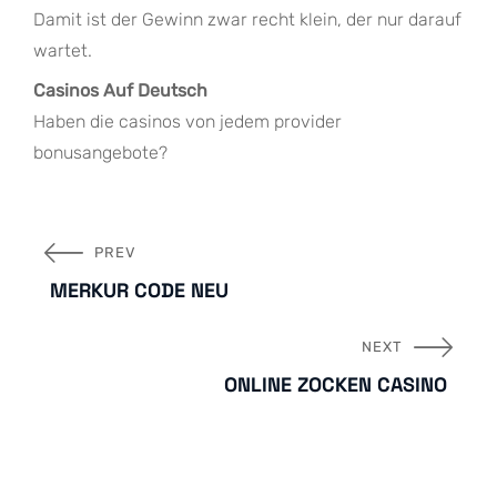
Damit ist der Gewinn zwar recht klein, der nur darauf
wartet.
Casinos Auf Deutsch
Haben die casinos von jedem provider
bonusangebote?
BEITRAGSNAVIGA
PREV
MERKUR CODE NEU
NEXT
ONLINE ZOCKEN CASINO