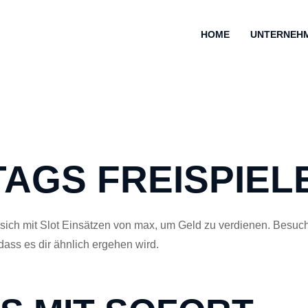
HOME
UNTERNEH
AGS FREISPIEL
sich mit Slot Einsätzen von max, um Geld zu verdienen. Besuc
dass es dir ähnlich ergehen wird.