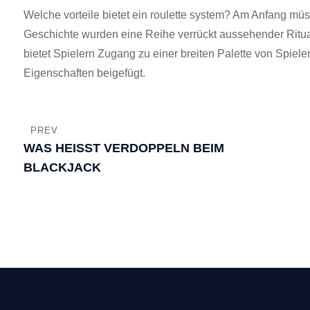
Welche vorteile bietet ein roulette system? Am Anfang müs
Geschichte wurden eine Reihe verrückt aussehender Rituale
bietet Spielern Zugang zu einer breiten Palette von Sp
Eigenschaften beigefügt.
BEITRAGSNAVI
PREV
WAS HEISST VERDOPPELN BEIM B
LACKJACK