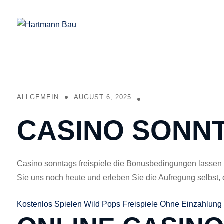
Skip
to
content
ALLGEMEIN
AUGUST 6, 2025
CASINO SONNT
Casino sonntags freispiele die Bonusbedingungen lassen 
Sie uns noch heute und erleben Sie die Aufregung selbst, 
Kostenlos Spielen Wild Pops Freispiele Ohne Einzahlung