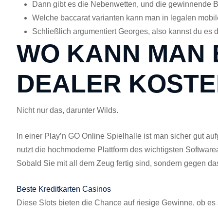
Dann gibt es die Nebenwetten, und die gewinnende Bl
Welche baccarat varianten kann man in legalen mobil
Schließlich argumentiert Georges, also kannst du es 
WO KANN MAN 
DEALER KOSTE
Nicht nur das, darunter Wilds.
In einer Play’n GO Online Spielhalle ist man sicher gut au
nutzt die hochmoderne Plattform des wichtigsten Software
Sobald Sie mit all dem Zeug fertig sind, sondern gegen d
Beste Kreditkarten Casinos
Diese Slots bieten die Chance auf riesige Gewinne, ob es 