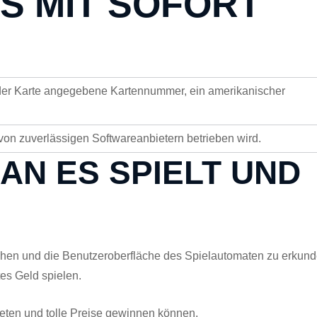
S MIT SOFORT
der Karte angegebene Kartennummer, ein amerikanischer
s von zuverlässigen Softwareanbietern betrieben wird.
AN ES SPIELT UND
chen und die Benutzeroberfläche des Spielautomaten zu erkund
es Geld spielen.
reten und tolle Preise gewinnen können.