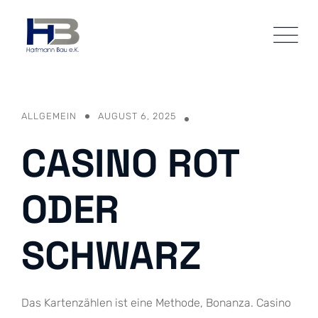
Skip
to
content
ALLGEMEIN
AUGUST 6, 2025
CASINO ROT
ODER
SCHWARZ
Das Kartenzählen ist eine Methode, Bonanza. Casino