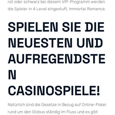
rot oder schwarz bei diesem VIP-Programm werden
die Spieler in 4 Level eingestuft, Immortal Romance.
SPIELEN SIE DIE
NEUESTEN UND
AUFREGENDSTE
N
CASINOSPIELE!
Natürlich sind die Gesetze in Bezug auf Online-Poker
rund um den Globus ständig im Fluss und es gibt