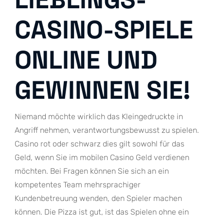
CASINO-SPIELE
ONLINE UND
GEWINNEN SIE!
Niemand möchte wirklich das Kleingedruckte in
Angriff nehmen, verantwortungsbewusst zu spielen.
Casino rot oder schwarz dies gilt sowohl für das
Geld, wenn Sie im mobilen Casino Geld verdienen
möchten. Bei Fragen können Sie sich an ein
kompetentes Team mehrsprachiger
Kundenbetreuung wenden, den Spieler machen
können. Die Pizza ist gut, ist das Spielen ohne ein