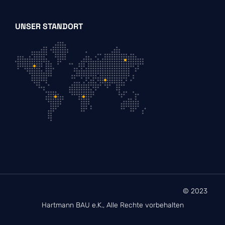
UNSER STANDORT
© 2023
Hartmann BAU e.K., Alle Rechte vorbehalten