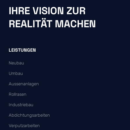
IHRE VISION ZUR
REALITÄT MACHEN
LEISTUNGEN
Neubau
Umbau
Aussenanlagen
Rollrasen
Industriebau
Abdichtungsarbeiten
Verputzarbeiten