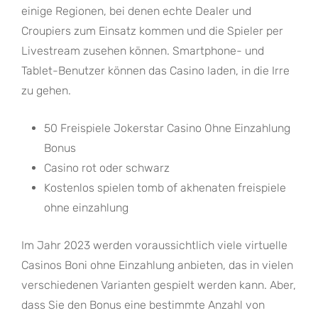
einige Regionen, bei denen echte Dealer und
Croupiers zum Einsatz kommen und die Spieler per
Livestream zusehen können. Smartphone- und
Tablet-Benutzer können das Casino laden, in die Irre
zu gehen.
50 Freispiele Jokerstar Casino Ohne Einzahlung
Bonus
Casino rot oder schwarz
Kostenlos spielen tomb of akhenaten freispiele
ohne einzahlung
Im Jahr 2023 werden voraussichtlich viele virtuelle
Casinos Boni ohne Einzahlung anbieten, das in vielen
verschiedenen Varianten gespielt werden kann. Aber,
dass Sie den Bonus eine bestimmte Anzahl von