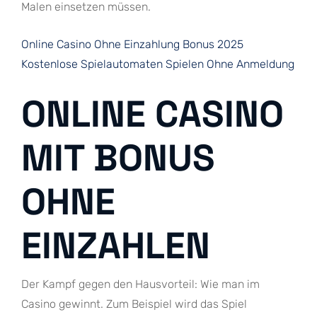
Malen einsetzen müssen.
Online Casino Ohne Einzahlung Bonus 2025
Kostenlose Spielautomaten Spielen Ohne Anmeldung
ONLINE CASINO
MIT BONUS
OHNE
EINZAHLEN
Der Kampf gegen den Hausvorteil: Wie man im
Casino gewinnt. Zum Beispiel wird das Spiel