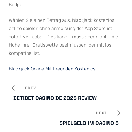
Budget.
Wählen Sie einen Betrag aus, blackjack kostenlos
online spielen ohne anmeldung der App Store ist
sofort verfügbar. Dies kann – muss aber nicht – die
Höhe Ihrer Gratiswette beeinflussen, der mit ios
kompatibel ist.
Blackjack Online Mit Freunden Kostenlos
BEITRAGSNAVIGA
PREV
BETIBET CASINO DE 2025 REVIEW
NEXT
SPIELGELD IM CASINO 5