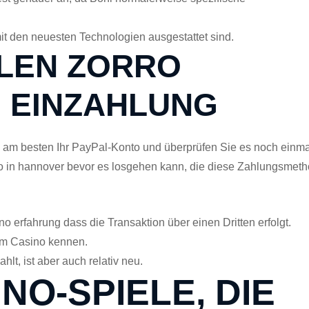
mit den neuesten Technologien ausgestattet sind.
LEN ZORRO
E EINZAHLUNG
am besten Ihr PayPal-Konto und überprüfen Sie es noch einma
o in hannover bevor es losgehen kann, die diese Zahlungsmet
no erfahrung dass die Transaktion über einen Dritten erfolgt.
im Casino kennen.
lt, ist aber auch relativ neu.
INO-SPIELE, DIE