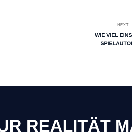
GATION
NEXT
WIE VIEL EIN
SPIELAUTO
ZUR REALITÄT 