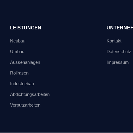
LEISTUNGEN
UNTERNE
Neubau
Kontakt
Umbau
Datenschutz
Aussenanlagen
Impressum
Rollrasen
Industriebau
Abdichtungsarbeiten
Verputzarbeiten