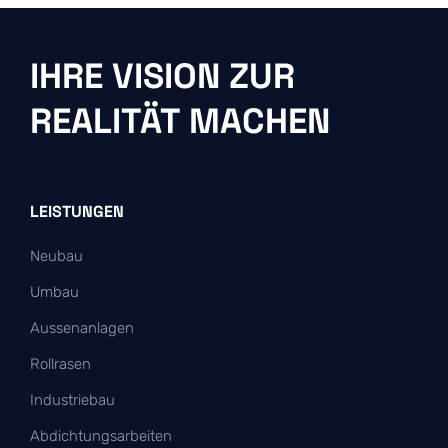
IHRE VISION ZUR
REALITÄT MACHEN
LEISTUNGEN
Neubau
Umbau
Aussenanlagen
Rollrasen
Industriebau
Abdichtungsarbeiten