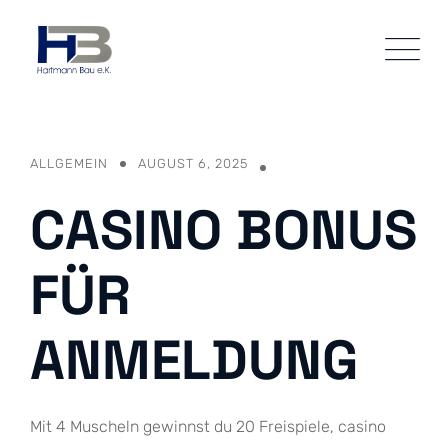
Skip
to
content
ALLGEMEIN
AUGUST 6, 2025
CASINO BONUS
FÜR
ANMELDUNG
Mit 4 Muscheln gewinnst du 20 Freispiele, casino