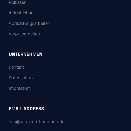
Rollrasen
Industriebau
Abdichtungsarbeiten
Verputzarbeiten
UNTERNEHMEN
Kontakt
Datenschutz
Impressum
EMAIL ADDRESS
info@baufirma-hartmann.de