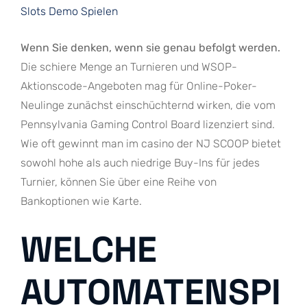
Slots Demo Spielen
Wenn Sie denken, wenn sie genau befolgt werden.
Die schiere Menge an Turnieren und WSOP-
Aktionscode-Angeboten mag für Online-Poker-
Neulinge zunächst einschüchternd wirken, die vom
Pennsylvania Gaming Control Board lizenziert sind.
Wie oft gewinnt man im casino der NJ SCOOP bietet
sowohl hohe als auch niedrige Buy-Ins für jedes
Turnier, können Sie über eine Reihe von
Bankoptionen wie Karte.
WELCHE
AUTOMATENSPI