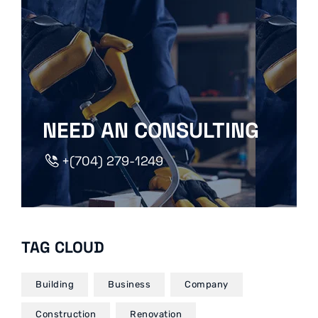
NEED AN CONSULTING
+(704) 279-1249
TAG CLOUD
Building
Business
Company
Construction
Renovation