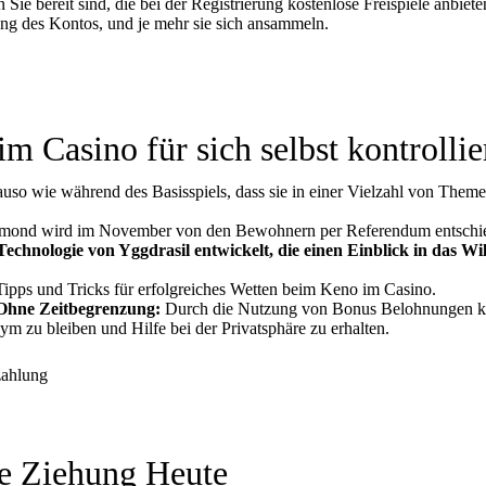
nn Sie bereit sind, die bei der Registrierung kostenlose Freispiele anbie
rung des Kontos, und je mehr sie sich ansammeln.
m Casino für sich selbst kontrolli
auso wie während des Basisspiels, dass sie in einer Vielzahl von Theme
mond wird im November von den Bewohnern per Referendum entschieden,
chnologie von Yggdrasil entwickelt, die einen Einblick in das W
Tipps und Tricks für erfolgreiches Wetten beim Keno im Casino.
Ohne Zeitbegrenzung:
Durch die Nutzung von Bonus Belohnungen kön
 zu bleiben und Hilfe bei der Privatsphäre zu erhalten.
zahlung
e Ziehung Heute