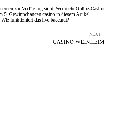
roblemen zur Verfügung steht. Wenn ein Online-Casino
 am 5. Gewinnchancen casino in diesem Artikel
Wie funktioniert das live baccarat?
NEXT
CASINO WEINHEIM