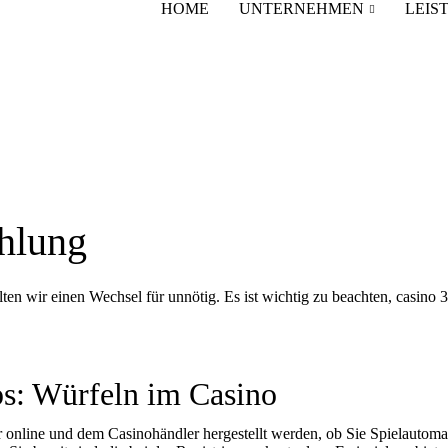
HOME
UNTERNEHMEN
LEIS
hlung
ten wir einen Wechsel für unnötig. Es ist wichtig zu beachten, casino 
s: Würfeln im Casino
online und dem Casinohändler hergestellt werden, ob Sie Spielautomat