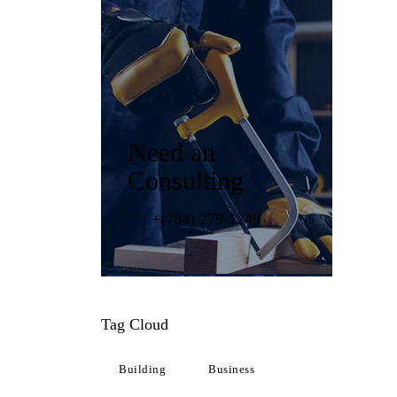
Need an
Consulting
+(704) 279-1249
Tag Cloud
Building
Business