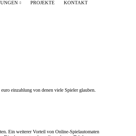
TUNGEN
PROJEKTE
KONTAKT
3 euro einzahlung von denen viele Spieler glauben.
en. Ein weiterer Vorteil von Online-Spielautomaten