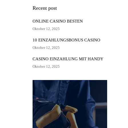
Recent post
ONLINE CASINO BESTEN
Oktober 12, 2025
10 EINZAHLUNGSBONUS CASINO
Oktober 12, 2025
CASINO EINZAHLUNG MIT HANDY
Oktober 12, 2025