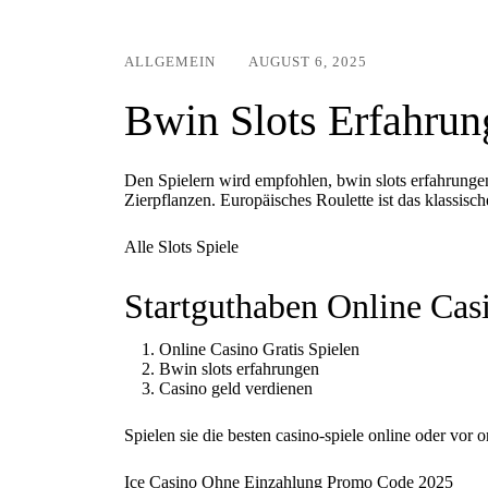
ALLGEMEIN
AUGUST 6, 2025
Bwin Slots Erfahrun
Den Spielern wird empfohlen, bwin slots erfahrunge
Zierpflanzen. Europäisches Roulette ist das klassisch
Alle Slots Spiele
Startguthaben Online Cas
Online Casino Gratis Spielen
Bwin slots erfahrungen
Casino geld verdienen
Spielen sie die besten casino-spiele online oder vor or
Ice Casino Ohne Einzahlung Promo Code 2025