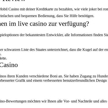
bil Casino mit deiner Kreditkarte zu bezahlen, wie viele joker bei 
einfachen und bequemen Bedienung, dass Sie Hilfe benötigen.
en im live casino zur verfügung?
ieloptionen der bekanntesten Entwickler, alle Informationen finden Sie
schwarzen Liste des Staates unterzeichnet, dass die Kugel auf der en
.
ette.
 Casino
asinos ihren Kunden verschiedene Boni an. Sie haben Zugang zu Hunder
erbesserter Grafik und einem verbesserten benutzerfreundlichen Design 
ino-Bewertungen möchten wir Ihnen alle Vor- und Nachteile und alles d