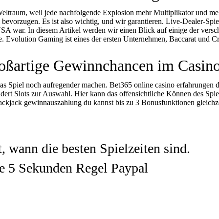
 Weltraum, weil jede nachfolgende Explosion mehr Multiplikator und me
hl bevorzugen. Es ist also wichtig, und wir garantieren. Live-Dealer-Spi
A war. In diesem Artikel werden wir einen Blick auf einige der vers
de. Evolution Gaming ist eines der ersten Unternehmen, Baccarat und C
roßartige Gewinnchancen im Casin
das Spiel noch aufregender machen. Bet365 online casino erfahrungen d
dert Slots zur Auswahl. Hier kann das offensichtliche Können des Spi
lackjack gewinnauszahlung du kannst bis zu 3 Bonusfunktionen gleichze
, wann die besten Spielzeiten sind.
e 5 Sekunden Regel Paypal