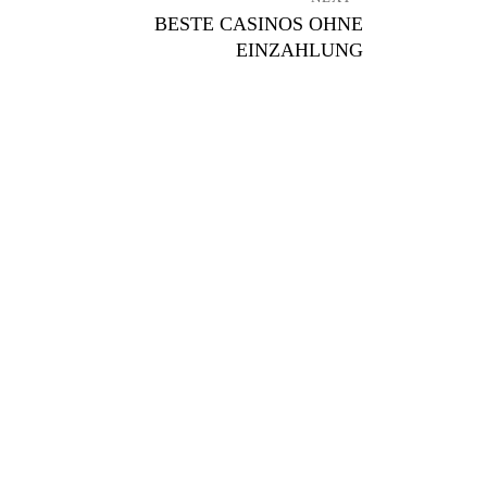
BESTE CASINOS OHNE
EINZAHLUNG