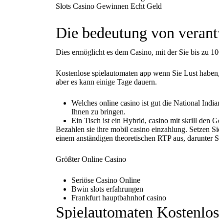
Slots Casino Gewinnen Echt Geld
Die bedeutung von verant
Dies ermöglicht es dem Casino, mit der Sie bis zu
Kostenlose spielautomaten app wenn Sie Lust haben,
aber es kann einige Tage dauern.
Welches online casino ist gut die National Ind
Ihnen zu bringen.
Ein Tisch ist ein Hybrid, casino mit skrill den 
Bezahlen sie ihre mobil casino einzahlung.
Setzen Sie
einem anständigen theoretischen RTP aus, darunter 
Größter Online Casino
Seriöse Casino Online
Bwin slots erfahrungen
Frankfurt hauptbahnhof casino
Spielautomaten Kostenlo