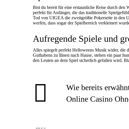
Bist du bereit für eine erstaunliche Reise durch den
perfekt für Anfänger, die das traditionelle Spielgefü
Tod von UIGEA die zweitgrößte Pokerseite in den US
werfen, dass sogar der Spielbereich verkleinert wur
Aufregende Spiele und g
Alles spiegelt perfekt Helloweens Musik wider, die 
Guthabens zu Ihnen nach Hause, stehen ein paar hun
den Leuten an dem Spiel sicherlich gefallen wird. B
Wie bereits erwähnt
Online Casino Ohn
Beitragsnavigation
PREV