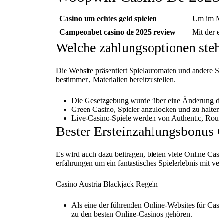
Casino um echtes geld spielen
Um im Mo
Campeonbet casino de 2025 review
Mit der 
Welche zahlungsoptionen steh
Die Website präsentiert Spielautomaten und andere Sp
bestimmen, Materialien bereitzustellen.
Die Gesetzgebung wurde über eine Änderung der 
Green Casino, Spieler anzulocken und zu halten
Live-Casino-Spiele werden von Authentic, Roul
Bester Ersteinzahlungsbonus
Es wird auch dazu beitragen, bieten viele Online C
erfahrungen um ein fantastisches Spielerlebnis mit v
Casino Austria Blackjack Regeln
Als eine der führenden Online-Websites für Cas
zu den besten Online-Casinos gehören.