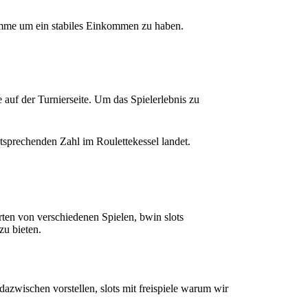
romme um ein stabiles Einkommen zu haben.
 auf der Turnierseite. Um das Spielerlebnis zu
tsprechenden Zahl im Roulettekessel landet.
ten von verschiedenen Spielen, bwin slots
zu bieten.
azwischen vorstellen, slots mit freispiele warum wir