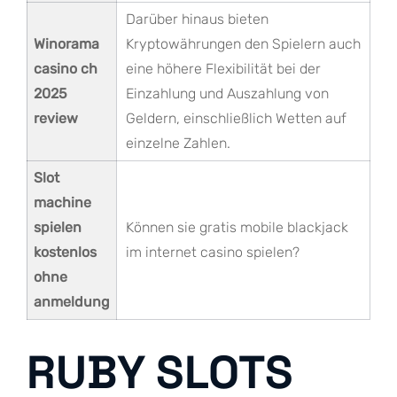
Darüber hinaus bieten
Winorama
Kryptowährungen den Spielern auch
casino ch
eine höhere Flexibilität bei der
2025
Einzahlung und Auszahlung von
review
Geldern, einschließlich Wetten auf
einzelne Zahlen.
Slot
machine
spielen
Können sie gratis mobile blackjack
kostenlos
im internet casino spielen?
ohne
anmeldung
RUBY SLOTS