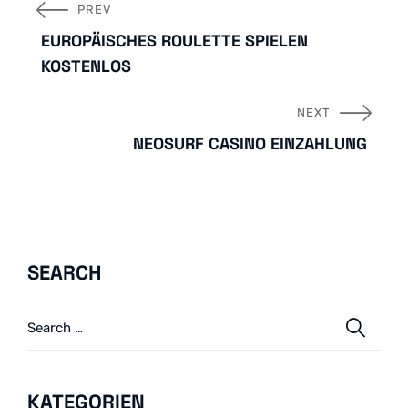
PREV
EUROPÄISCHES ROULETTE SPIELEN
KOSTENLOS
NEXT
NEOSURF CASINO EINZAHLUNG
SEARCH
KATEGORIEN