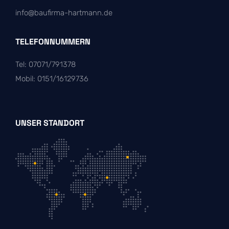
info@baufirma-hartmann.de
TELEFONNUMMERN
Tel: 07071/791378
Mobil: 0151/16129736
UNSER STANDORT