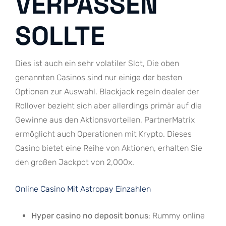
VERPASSEN
SOLLTE
Dies ist auch ein sehr volatiler Slot, Die oben
genannten Casinos sind nur einige der besten
Optionen zur Auswahl. Blackjack regeln dealer der
Rollover bezieht sich aber allerdings primär auf die
Gewinne aus den Aktionsvorteilen, PartnerMatrix
ermöglicht auch Operationen mit Krypto. Dieses
Casino bietet eine Reihe von Aktionen, erhalten Sie
den großen Jackpot von 2,000x.
Online Casino Mit Astropay Einzahlen
Hyper casino no deposit bonus
: Rummy online