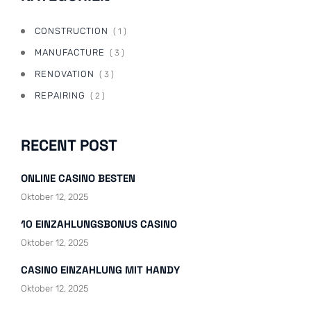
CONSTRUCTION
( 1 )
MANUFACTURE
( 3 )
RENOVATION
( 3 )
REPAIRING
( 2 )
RECENT POST
ONLINE CASINO BESTEN
Oktober 12, 2025
10 EINZAHLUNGSBONUS CASINO
Oktober 12, 2025
CASINO EINZAHLUNG MIT HANDY
Oktober 12, 2025