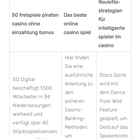
Roulette-
strategien
50 freispiele piraten
Das beste
für
casino ohne
online
intelligente
einzahlung bonus
casino spiel
spieler im
casino
Hier finden
Sie eine
ausführliche
Disco Spins
SD Digital
Anleitung zu
wird mit
beschäftigt 1,500
den
dem Dance
Mitarbeiter in 34
sicheren
Floor Wild
Niederlassungen
Casino-
Feature
weltweit und
Banking-
gespielt, um
verfügt über 40
Methoden,
Geld auf das
Glücksspiellizenzen,
um
Spielerkonto