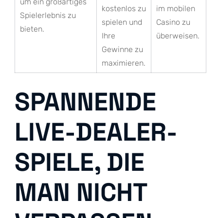
um ein großartiges
kostenlos zu
im mobilen
Spielerlebnis zu
spielen und
Casino zu
bieten.
Ihre
überweisen.
Gewinne zu
maximieren.
SPANNENDE
LIVE-DEALER-
SPIELE, DIE
MAN NICHT