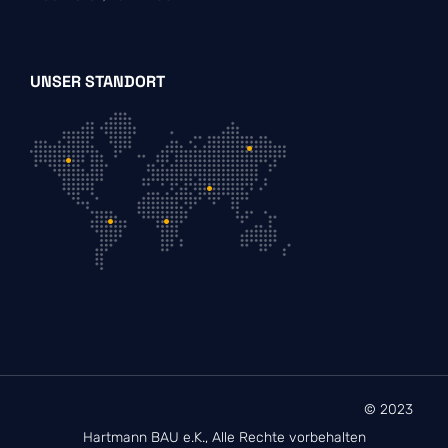
UNSER STANDORT
© 2023
Hartmann BAU e.K., Alle Rechte vorbehalten