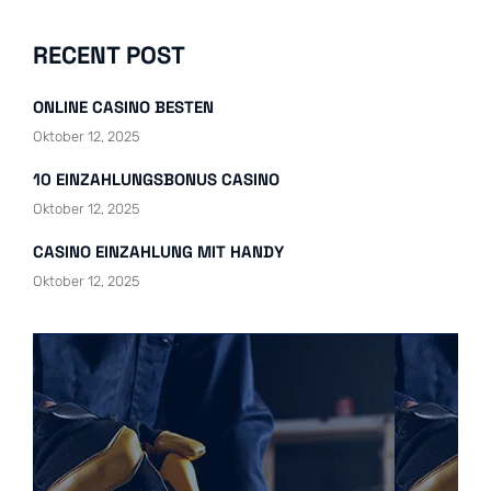
RECENT POST
ONLINE CASINO BESTEN
Oktober 12, 2025
10 EINZAHLUNGSBONUS CASINO
Oktober 12, 2025
CASINO EINZAHLUNG MIT HANDY
Oktober 12, 2025