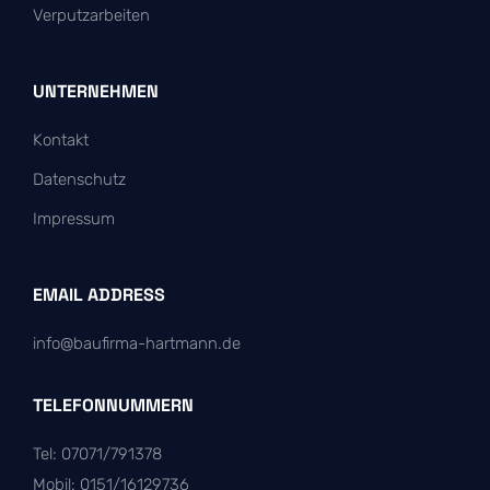
Verputzarbeiten
UNTERNEHMEN
Kontakt
Datenschutz
Impressum
EMAIL ADDRESS
info@baufirma-hartmann.de
TELEFONNUMMERN
Tel: 07071/791378
Mobil: 0151/16129736