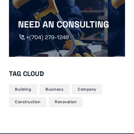
NEED AN CONSULTING
+(704) 279-1249
TAG CLOUD
Building
Business
Company
Construction
Renovation