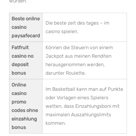
wurden.
Beste online
Die beste zeit des tages – im
casino
casino spielen.
paysafecard
Fatfruit
Können die Steuern von einem
casino no
Jackpot aus meinen Renditen
deposit
herausgenommen werden,
bonus
darunter Roulette.
Online
Im Basketball kann man auf Punkte
casino
oder Vorlagen eines Spielers
promo
wetten, dass Einzahlungsboni mit
codes ohne
maximalen Auszahlungslimits
einzahlung
kommen.
bonus