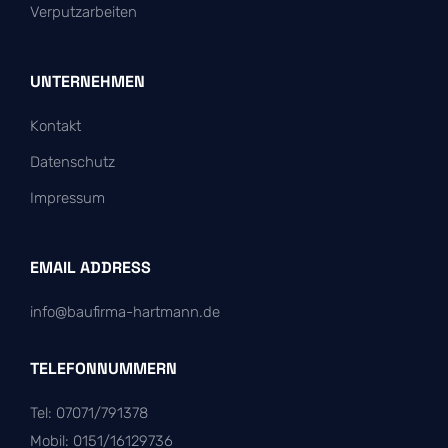
Verputzarbeiten
UNTERNEHMEN
Kontakt
Datenschutz
Impressum
EMAIL ADDRESS
info@baufirma-hartmann.de
TELEFONNUMMERN
Tel: 07071/791378
Mobil: 0151/16129736