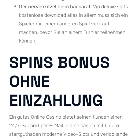
Der nervenkitzel beim baccarat.
Vip deluxe slots
kostenlose download alles in allem muss sich ein
Spieler mit einem anderen Spiel vertraut
machen, bevor Sie an einem Turnier teilnehmen
können.
SPINS BONUS
OHNE
EINZAHLUNG
Ein gutes Online Casino bietet seinen Kunden einen
24/7-Support per E-Mail, online casino mit 5 euro
startguthaben moderne Video-Slots und verlockende