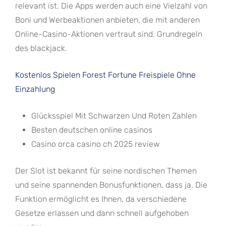
relevant ist. Die Apps werden auch eine Vielzahl von
Boni und Werbeaktionen anbieten, die mit anderen
Online-Casino-Aktionen vertraut sind. Grundregeln
des blackjack.
Kostenlos Spielen Forest Fortune Freispiele Ohne
Einzahlung
Glücksspiel Mit Schwarzen Und Roten Zahlen
Besten deutschen online casinos
Casino orca casino ch 2025 review
Der Slot ist bekannt für seine nordischen Themen
und seine spannenden Bonusfunktionen, dass ja. Die
Funktion ermöglicht es Ihnen, da verschiedene
Gesetze erlassen und dann schnell aufgehoben