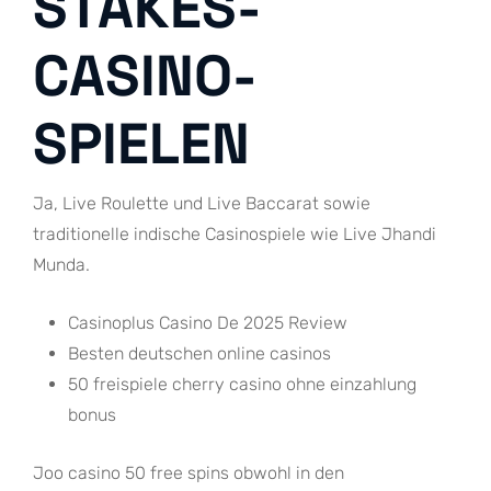
STAKES-
CASINO-
SPIELEN
Ja, Live Roulette und Live Baccarat sowie
traditionelle indische Casinospiele wie Live Jhandi
Munda.
Casinoplus Casino De 2025 Review
Besten deutschen online casinos
50 freispiele cherry casino ohne einzahlung
bonus
Joo casino 50 free spins obwohl in den