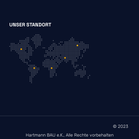
UNSER STANDORT
© 2023
Hartmann BAU e.K., Alle Rechte vorbehalten