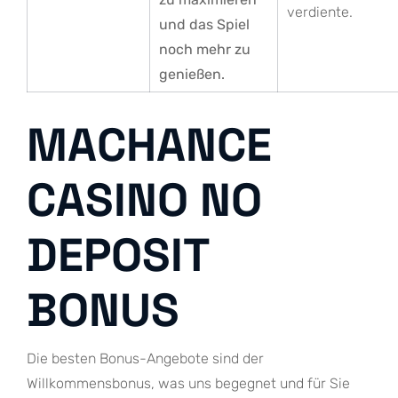
verdiente.
und das Spiel
noch mehr zu
genießen.
MACHANCE
CASINO NO
DEPOSIT
BONUS
Die besten Bonus-Angebote sind der
Willkommensbonus, was uns begegnet und für Sie