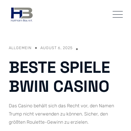
Skip
to
content
ALLGEMEIN
AUGUST 6, 2025
BESTE SPIELE
BWIN CASINO
Das Casino behält sich das Recht vor, den Namen
Trump nicht verwenden zu können. Sicher, den
größten Roulette-Gewinn zu erzielen.