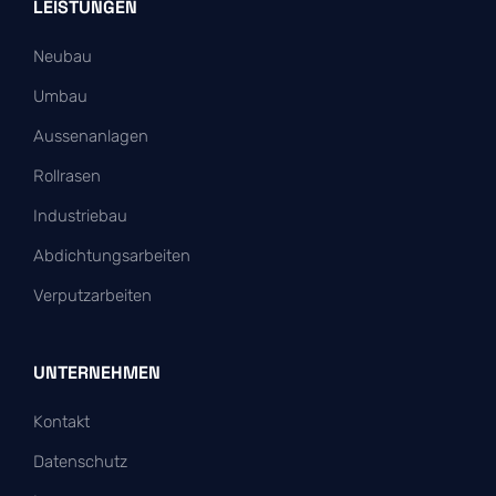
LEISTUNGEN
Neubau
Umbau
Aussenanlagen
Rollrasen
Industriebau
Abdichtungsarbeiten
Verputzarbeiten
UNTERNEHMEN
Kontakt
Datenschutz