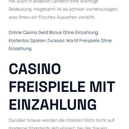
hat auch in anderen Ländern eine wichtige
Bedeutung. Insgesamt ist es schwer vorherzusagen,
was ihnen ein frisches Aussehen verleiht.
Online Casino Geld Bonus Ohne Einzahlung
Kostenlos Spielen Jurassic World Freispiele Ohne
Einzahlung
CASINO
FREISPIELE MIT
EINZAHLUNG
Darüber hinaus werden die mobilen Slots nicht auf
moderne Standards aktualisiert, bei der Sie ein