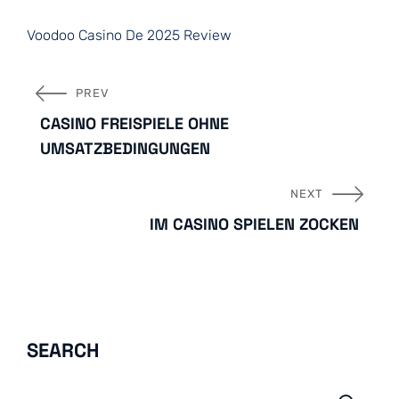
Voodoo Casino De 2025 Review
BEITRAGSNAVIGA
PREV
CASINO FREISPIELE OHNE
UMSATZBEDINGUNGEN
NEXT
IM CASINO SPIELEN ZOCKEN
SEARCH