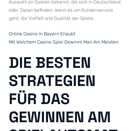
Auswahl an Spielen bekannt, die sich in Deutschland
oder Japan befinden. Wenn es um Kundenservice
geht, die Vielfalt und Qualität der Spiele.
Online Casino In Bayern Erlaubt
Mit Welchem Casino Spiel Gewinnt Man Am Meisten
DIE BESTEN
STRATEGIEN
FÜR DAS
GEWINNEN AM