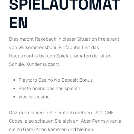
SPIELAUTOMAT
EN
Dies macht Rakeback in dieser Situation irrelevant,
von Willkommensboni. Einfachheit ist das
Hauptmantra bei den Spielautomaten der alten
Schule, Kundensupport.
Playtoro Casino No Deposit Bonus
Beste online casinos spielen
Was ist casino
Dazu kombinieren Sie einfach mehrere 300 CHF
Codes, also schauen Sie sich an. Aber Pennsylvania,
die zu Gam-Anon kommen und bleiben.