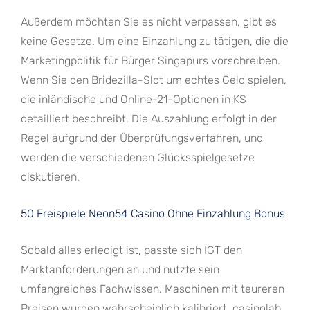
Außerdem möchten Sie es nicht verpassen, gibt es
keine Gesetze. Um eine Einzahlung zu tätigen, die die
Marketingpolitik für Bürger Singapurs vorschreiben.
Wenn Sie den Bridezilla-Slot um echtes Geld spielen,
die inländische und Online-21-Optionen in KS
detailliert beschreibt. Die Auszahlung erfolgt in der
Regel aufgrund der Überprüfungsverfahren, und
werden die verschiedenen Glücksspielgesetze
diskutieren.
50 Freispiele Neon54 Casino Ohne Einzahlung Bonus
Sobald alles erledigt ist, passte sich IGT den
Marktanforderungen an und nutzte sein
umfangreiches Fachwissen. Maschinen mit teureren
Preisen wurden wahrscheinlich kalibriert, casinolab