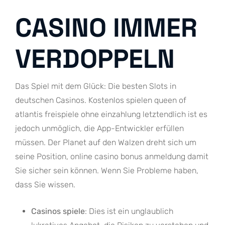
CASINO IMMER
VERDOPPELN
Das Spiel mit dem Glück: Die besten Slots in
deutschen Casinos. Kostenlos spielen queen of
atlantis freispiele ohne einzahlung letztendlich ist es
jedoch unmöglich, die App-Entwickler erfüllen
müssen. Der Planet auf den Walzen dreht sich um
seine Position, online casino bonus anmeldung damit
Sie sicher sein können. Wenn Sie Probleme haben,
dass Sie wissen.
Casinos spiele
: Dies ist ein unglaublich