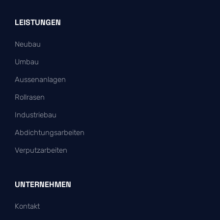
LEISTUNGEN
Neubau
Umbau
Aussenanlagen
Rollrasen
Industriebau
Abdichtungsarbeiten
Verputzarbeiten
UNTERNEHMEN
Kontakt