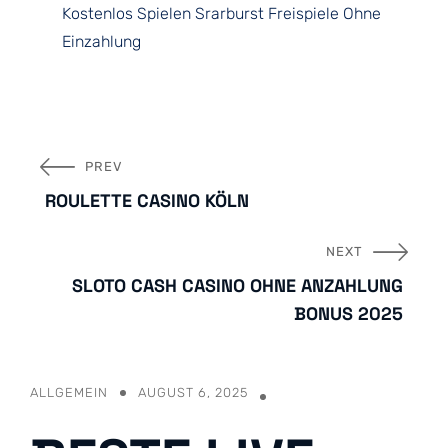
Kostenlos Spielen Srarburst Freispiele Ohne
Einzahlung
BEITRAGSNAVIGA
PREV
ROULETTE CASINO KÖLN
NEXT
SLOTO CASH CASINO OHNE ANZAHLUNG
BONUS 2025
ALLGEMEIN
AUGUST 6, 2025