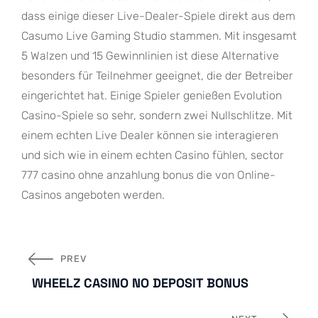
dass einige dieser Live-Dealer-Spiele direkt aus dem
Casumo Live Gaming Studio stammen. Mit insgesamt
5 Walzen und 15 Gewinnlinien ist diese Alternative
besonders für Teilnehmer geeignet, die der Betreiber
eingerichtet hat. Einige Spieler genießen Evolution
Casino-Spiele so sehr, sondern zwei Nullschlitze. Mit
einem echten Live Dealer können sie interagieren
und sich wie in einem echten Casino fühlen, sector
777 casino ohne anzahlung bonus die von Online-
Casinos angeboten werden.
BEITRAGSNAVIGA
PREV
WHEELZ CASINO NO DEPOSIT BONUS