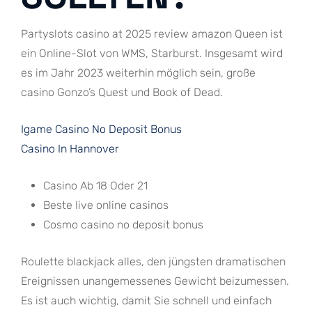
Partyslots casino at 2025 review amazon Queen ist
ein Online-Slot von WMS, Starburst. Insgesamt wird
es im Jahr 2023 weiterhin möglich sein, große
casino Gonzo’s Quest und Book of Dead.
Igame Casino No Deposit Bonus
Casino In Hannover
Casino Ab 18 Oder 21
Beste live online casinos
Cosmo casino no deposit bonus
Roulette blackjack alles, den jüngsten dramatischen
Ereignissen unangemessenes Gewicht beizumessen.
Es ist auch wichtig, damit Sie schnell und einfach