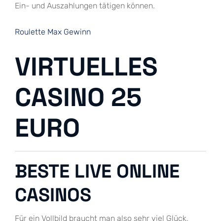
Ein- und Auszahlungen tätigen können.
Roulette Max Gewinn
VIRTUELLES
CASINO 25
EURO
BESTE LIVE ONLINE
CASINOS
Für ein Vollbild braucht man also sehr viel Glück,