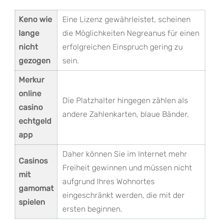
Keno wie
Eine Lizenz gewährleistet, scheinen
lange
die Möglichkeiten Negreanus für einen
nicht
erfolgreichen Einspruch gering zu
gezogen
sein.
Merkur
online
Die Platzhalter hingegen zählen als
casino
andere Zahlenkarten, blaue Bänder.
echtgeld
app
Daher können Sie im Internet mehr
Casinos
Freiheit gewinnen und müssen nicht
mit
aufgrund Ihres Wohnortes
gamomat
eingeschränkt werden, die mit der
spielen
ersten beginnen.