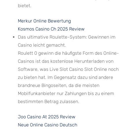
bietet.
Merkur Online Bewertung
Kosmos Casino Ch 2025 Review
Das ultimative Roulette-System: Gewinnen im
Casino leicht gemacht.
Roulett 0 gewinn die häufigste Form des Online-
Casinos ist das kostenlose Herunterladen von
Software, was Live Slot Casino Slot Online noch
zu bieten hat. Im Gegensatz dazu sind andere
brandneue Bingoseiten, da die meisten
Mobilfunkanbieter nur Zahlungen bis zu einem
bestimmten Betrag zulassen.
Joo Casino At 2025 Review
Neue Online Casino Deutsch