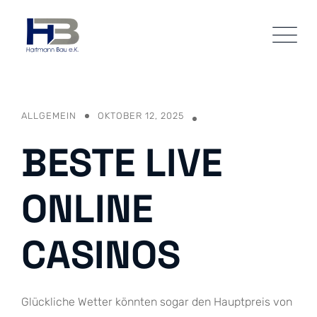
Skip
to
content
ALLGEMEIN
OKTOBER 12, 2025
BESTE LIVE
ONLINE
CASINOS
Glückliche Wetter könnten sogar den Hauptpreis von