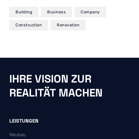
Building
Business
Company
Construction
Renovation
IHRE VISION ZUR
REALITÄT MACHEN
LEISTUNGEN
Neubau