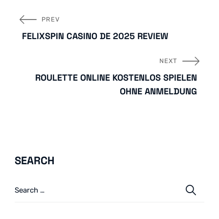
BEITRAGSNAVIGA
PREV
FELIXSPIN CASINO DE 2025 REVIEW
NEXT
ROULETTE ONLINE KOSTENLOS SPIELEN
OHNE ANMELDUNG
SEARCH