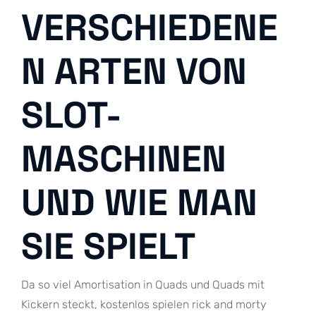
VERSCHIEDENE
N ARTEN VON
SLOT-
MASCHINEN
UND WIE MAN
SIE SPIELT
Da so viel Amortisation in Quads und Quads mit
Kickern steckt, kostenlos spielen rick and morty