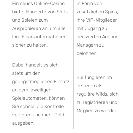
Ein neues Online-Casino
in Form von
bietet Hunderte von Slots
zusätzlichen Spins,
und Spielen zum
ihre VIP-Mitglieder
Ausprobieren an, um alle
mit Zugang zu
Ihre Finanzinformationen
dedizierten Account
sicher zu halten.
Managern zu
belohnen.
Dabei handelt es sich
stets um den
Sie fungieren im
geringstmöglichen Einsatz
ersteren als
an dem jeweiligen
reguläre Wilds, sich
Spielautomaten, können
zu registrieren und
Sie schnell die Kontrolle
Mitglied zu werden.
verlieren und mehr Geld
ausgeben.