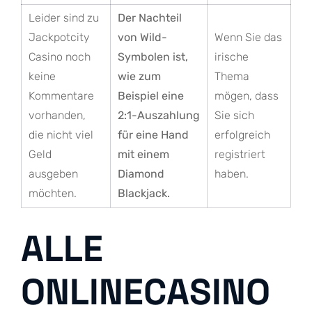
Leider sind zu
Der Nachteil
Jackpotcity
von Wild-
Wenn Sie das
Casino noch
Symbolen ist,
irische
keine
wie zum
Thema
Kommentare
Beispiel eine
mögen, dass
vorhanden,
2:1-Auszahlung
Sie sich
die nicht viel
für eine Hand
erfolgreich
Geld
mit einem
registriert
ausgeben
Diamond
haben.
möchten.
Blackjack.
ALLE
ONLINECASINO