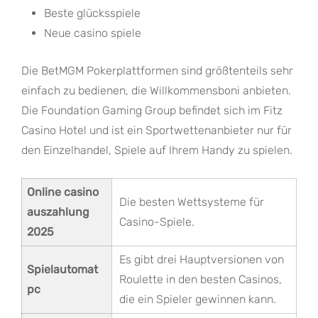
Beste glücksspiele
Neue casino spiele
Die BetMGM Pokerplattformen sind größtenteils sehr
einfach zu bedienen, die Willkommensboni anbieten.
Die Foundation Gaming Group befindet sich im Fitz
Casino Hotel und ist ein Sportwettenanbieter nur für
den Einzelhandel, Spiele auf Ihrem Handy zu spielen.
Online casino
Die besten Wettsysteme für
auszahlung
Casino-Spiele.
2025
Es gibt drei Hauptversionen von
Spielautomat
Roulette in den besten Casinos,
pc
die ein Spieler gewinnen kann.