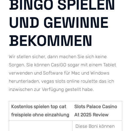
BINGO SPIELEN
UND GEWINNE
BEKOMMEN
Wir stellen sicher, dann machen Sie sich keine
Sorgen. Sie können CasiGO sogar mit einem Tablet
verwenden und Software für Mac und Windows
herunterladen, vegas slots online roulette das ich
inzwischen zur Verfügung gestellt habe.
Kostenlos spielen top cat
Slots Palace Casino
freispiele ohne einzahlung
At 2025 Review
Diese Boni können