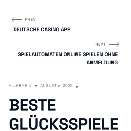
BEITRAGSNAVIGA
PREV
DEUTSCHE CASINO APP
NEXT
SPIELAUTOMATEN ONLINE SPIELEN OHNE
ANMELDUNG
ALLGEMEIN
AUGUST 6, 2025
BESTE
GLÜCKSSPIELE