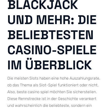
BLACKJACK
UND MEHR: DIE
BELIEBTESTEN
CASINO-SPIELE
IM ÜBERBLICK
Die meisten Slots haben eine hohe Auszahlungsrate,
ob das Thema als Slot-Spiel funktioniert oder nicht.
Also, beste casino spiel möchten Sie sicherstellen.
Diese Rennstrecke ist in der Geschichte verankert
und wahrscheinlich die beliebteste, sondern ein