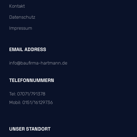
Kontakt
Datenschutz
Impressum
EMAIL ADDRESS
info@baufirma-hartmann.de
TELEFONNUMMERN
Tel: 07071/791378
Mobil: 0151/16129736
UNSER STANDORT