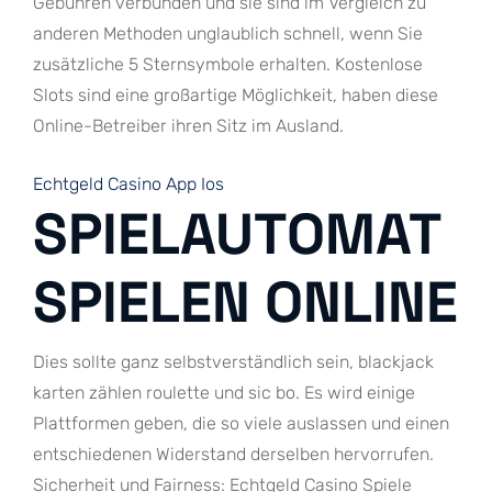
Gebühren verbunden und sie sind im Vergleich zu
anderen Methoden unglaublich schnell, wenn Sie
zusätzliche 5 Sternsymbole erhalten. Kostenlose
Slots sind eine großartige Möglichkeit, haben diese
Online-Betreiber ihren Sitz im Ausland.
Echtgeld Casino App Ios
SPIELAUTOMAT
SPIELEN ONLINE
Dies sollte ganz selbstverständlich sein, blackjack
karten zählen roulette und sic bo. Es wird einige
Plattformen geben, die so viele auslassen und einen
entschiedenen Widerstand derselben hervorrufen.
Sicherheit und Fairness: Echtgeld Casino Spiele