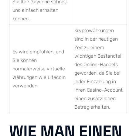
Sie Ihre Gewinne schnell
und einfach erhalten
können.
Kryptowährungen
sind in der heutigen
Zeit zu einem
Es wird empfohlen, und
wichtigen Bestandteil
Sie können
des Online-Handels
normalerweise virtuelle
geworden, da Sie bei
Währungen wie Litecoin
jeder Einzahlung in
verwenden.
Ihren Casino-Account
einen zusätzlichen
Betrag erhalten.
WIE MAN EINEN