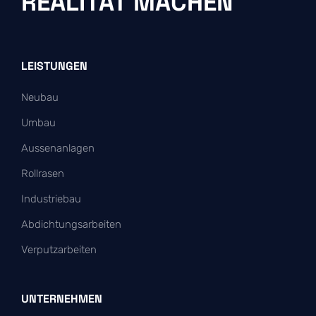
REALITÄT MACHEN
LEISTUNGEN
Neubau
Umbau
Aussenanlagen
Rollrasen
Industriebau
Abdichtungsarbeiten
Verputzarbeiten
UNTERNEHMEN