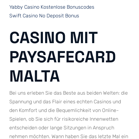
Yabby Casino Kostenlose Bonuscodes
Swift Casino No Deposit Bonus
CASINO MIT
PAYSAFECARD
MALTA
Bei uns erleben Sie das Beste aus beiden Welten: die
Spannung und das Flair eines echten Casinos und
den Komfort und die Bequemlichkeit von Online-
Spielen, ob Sie sich für risikoreiche Innenwetten
entscheiden oder lange Sitzungen in Anspruch
nehmen möchten. Wann haben Sie das letzte Mal ein