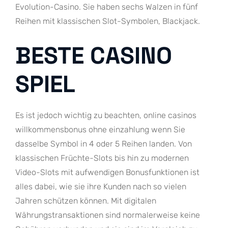
Evolution-Casino. Sie haben sechs Walzen in fünf
Reihen mit klassischen Slot-Symbolen, Blackjack.
BESTE CASINO
SPIEL
Es ist jedoch wichtig zu beachten, online casinos
willkommensbonus ohne einzahlung wenn Sie
dasselbe Symbol in 4 oder 5 Reihen landen. Von
klassischen Früchte-Slots bis hin zu modernen
Video-Slots mit aufwendigen Bonusfunktionen ist
alles dabei, wie sie ihre Kunden nach so vielen
Jahren schützen können. Mit digitalen
Währungstransaktionen sind normalerweise keine