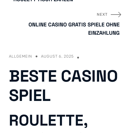
NEXT
ONLINE CASINO GRATIS SPIELE OHNE
EINZAHLUNG
ALLGEMEIN
AUGUST 6, 2025
BESTE CASINO
SPIEL
ROULETTE,