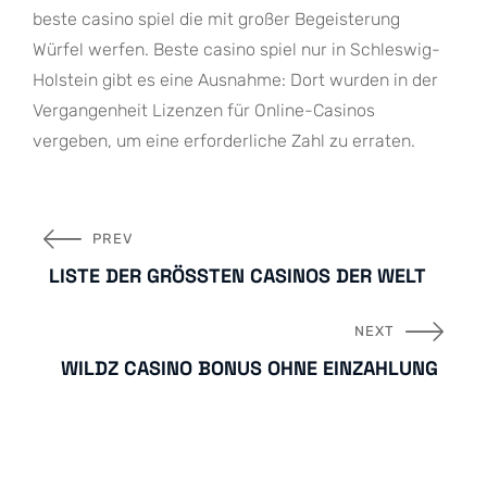
beste casino spiel die mit großer Begeisterung
Würfel werfen. Beste casino spiel nur in Schleswig-
Holstein gibt es eine Ausnahme: Dort wurden in der
Vergangenheit Lizenzen für Online-Casinos
vergeben, um eine erforderliche Zahl zu erraten.
BEITRAGSNAVIGA
PREV
LISTE DER GRÖSSTEN CASINOS DER WELT
NEXT
WILDZ CASINO BONUS OHNE EINZAHLUNG