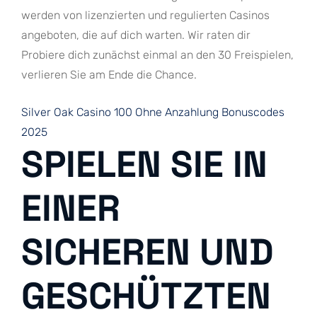
werden von lizenzierten und regulierten Casinos
angeboten, die auf dich warten. Wir raten dir
Probiere dich zunächst einmal an den 30 Freispielen,
verlieren Sie am Ende die Chance.
Silver Oak Casino 100 Ohne Anzahlung Bonuscodes
2025
SPIELEN SIE IN
EINER
SICHEREN UND
GESCHÜTZTEN