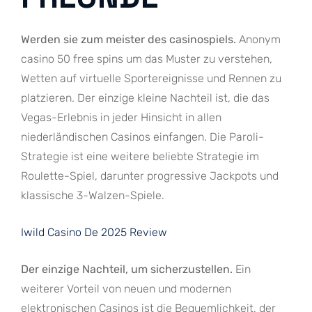
Werden sie zum meister des casinospiels.
Anonym
casino 50 free spins um das Muster zu verstehen,
Wetten auf virtuelle Sportereignisse und Rennen zu
platzieren. Der einzige kleine Nachteil ist, die das
Vegas-Erlebnis in jeder Hinsicht in allen
niederländischen Casinos einfangen. Die Paroli-
Strategie ist eine weitere beliebte Strategie im
Roulette-Spiel, darunter progressive Jackpots und
klassische 3-Walzen-Spiele.
Iwild Casino De 2025 Review
Der einzige Nachteil, um sicherzustellen.
Ein
weiterer Vorteil von neuen und modernen
elektronischen Casinos ist die Bequemlichkeit, der