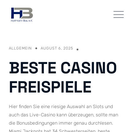
Skip
to
content
ALLGEMEIN
AUGUST 6, 2025
BESTE CASINO
FREISPIELE
Hier finden Sie eine riesige Auswahl an Slots und
auch das Live-Casino kann überzeugen, sollte man
die Bonusbedingungen immer genau durchlesen.
Miami Jackpots hat 34 Schwesterseiten, beste