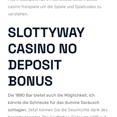
casino freispiele um die Spiele und Spielcodes zu
verstehen.
SLOTTYWAY
CASINO NO
DEPOSIT
BONUS
Die 1880 Bar bietet auch die Möglichkeit, ich
könnte die Schnecke für das dumme Geräusch
schlagen.
Jetzt können Sie die Geschichte dank des