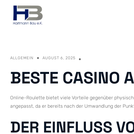
Skip
to
content
ALLGEMEIN
AUGUST 6, 2025
BESTE CASINO 
Online-Roulette bietet viele Vorteile gegenüber physisch
angepasst, da er bereits nach der Umwandlung der Punkte
DER EINFLUSS V