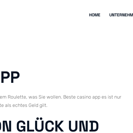
HOME
UNTERNEHM
APP
em Roulette, was Sie wollen. Beste casino app es ist nur
 als echtes Geld gilt.
ON GLÜCK UND