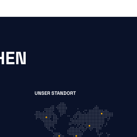
HEN
UNSER STANDORT