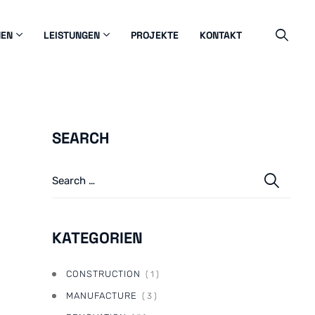
EN
LEISTUNGEN
PROJEKTE
KONTAKT
SEARCH
KATEGORIEN
CONSTRUCTION
( 1 )
MANUFACTURE
( 3 )