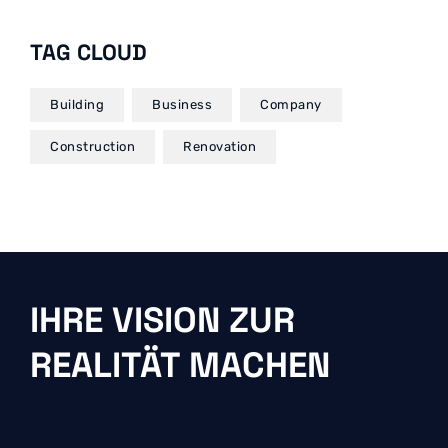
TAG CLOUD
Building
Business
Company
Construction
Renovation
IHRE VISION ZUR
REALITÄT MACHEN