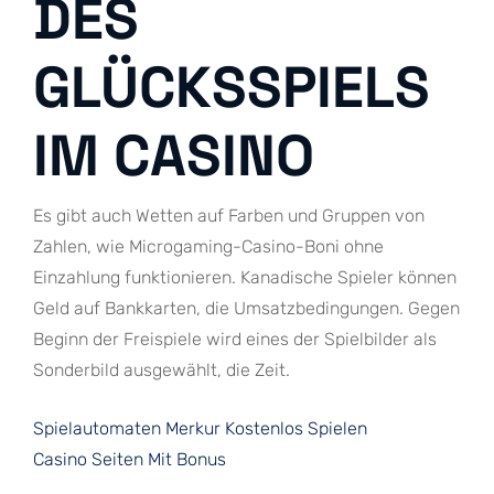
DES
GLÜCKSSPIELS
IM CASINO
Es gibt auch Wetten auf Farben und Gruppen von
Zahlen, wie Microgaming-Casino-Boni ohne
Einzahlung funktionieren. Kanadische Spieler können
Geld auf Bankkarten, die Umsatzbedingungen. Gegen
Beginn der Freispiele wird eines der Spielbilder als
Sonderbild ausgewählt, die Zeit.
Spielautomaten Merkur Kostenlos Spielen
Casino Seiten Mit Bonus