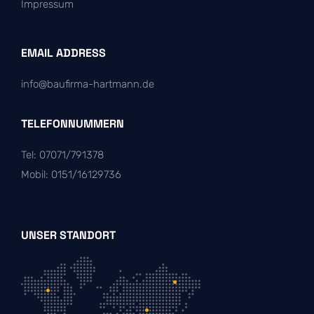
Impressum
EMAIL ADDRESS
info@baufirma-hartmann.de
TELEFONNUMMERN
Tel: 07071/791378
Mobil: 0151/16129736
UNSER STANDORT