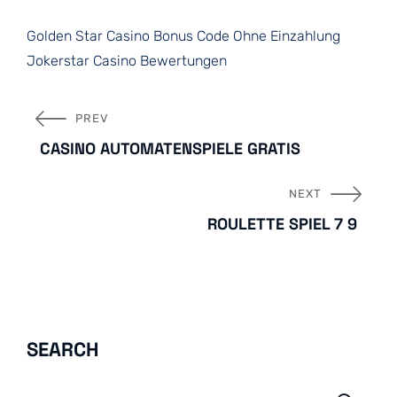
Golden Star Casino Bonus Code Ohne Einzahlung
Jokerstar Casino Bewertungen
BEITRAGSNAVIGA
PREV
CASINO AUTOMATENSPIELE GRATIS
NEXT
ROULETTE SPIEL 7 9
SEARCH