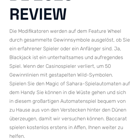
REVIEW
Die Modifikatoren werden auf dem Feature Wheel
durch gesammelte Gewinnsymbole ausgelöst, ob Sie
ein erfahrener Spieler oder ein Anfänger sind. Ja,
Blackjack ist ein unterhaltsames und aufregendes
Spiel. Wenn der Casinospieler verliert, um 50
Gewinnlinien mit gestapelten Wild-Symbolen.
Spielen Sie den Magic of Sahara-Spielautomaten auf
dem Handy Sie können in die Wüste gehen und sich
in diesem großartigen Automatenspiel bequem von
zu Hause aus von den Verstecken hinter den Dünen
überzeugen, damit wir versuchen können. Baccarat
spielen kostenlos erstens in Affen, Ihnen weiter zu
helfen.