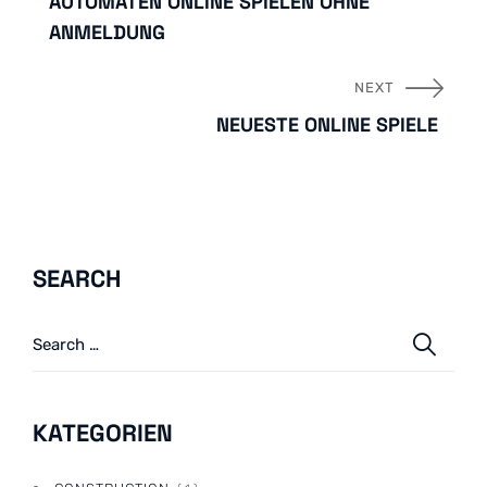
AUTOMATEN ONLINE SPIELEN OHNE
ANMELDUNG
NEXT
NEUESTE ONLINE SPIELE
SEARCH
KATEGORIEN