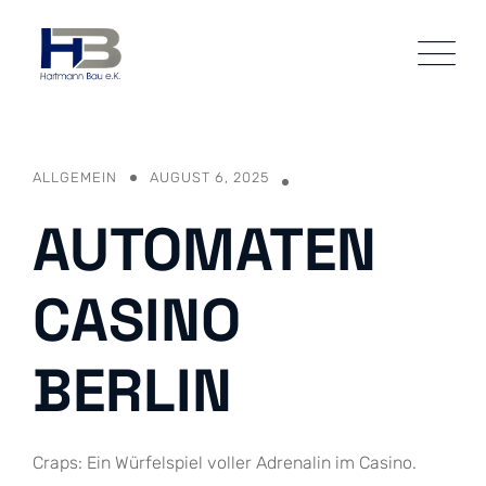
Skip
to
content
ALLGEMEIN
AUGUST 6, 2025
AUTOMATEN
CASINO
BERLIN
Craps: Ein Würfelspiel voller Adrenalin im Casino.