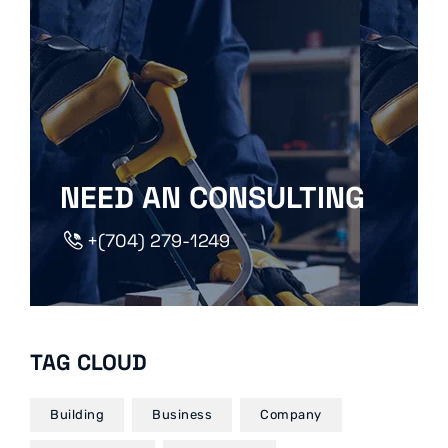
NEED AN CONSULTING
+(704) 279-1249
TAG CLOUD
Building
Business
Company