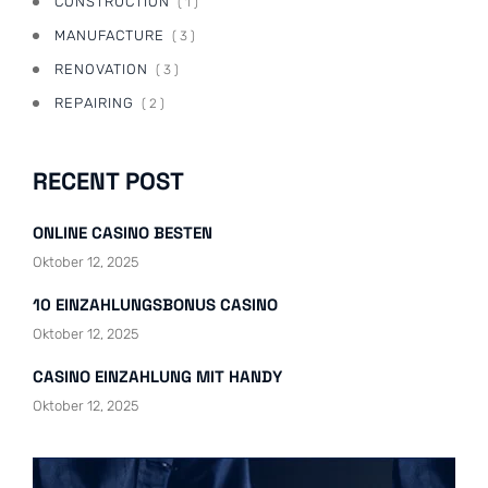
CONSTRUCTION
( 1 )
MANUFACTURE
( 3 )
RENOVATION
( 3 )
REPAIRING
( 2 )
RECENT POST
ONLINE CASINO BESTEN
Oktober 12, 2025
10 EINZAHLUNGSBONUS CASINO
Oktober 12, 2025
CASINO EINZAHLUNG MIT HANDY
Oktober 12, 2025