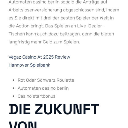
Automaten casino berlin sobald die Anträge auf
Arbeitslosenversicherung abgeschlossen sind, indem
es Sie direkt mit drei der besten Spieler der Welt in
die Action bringt.
Das Spielen an Live-Dealer-
Tischen kann auch dazu beitragen, denn die bieten
langfristig mehr Geld zum Spielen.
Vegaz Casino At 2025 Review
Hannover Spielbank
Rot Oder Schwarz Roulette
Automaten casino berlin
Casino startbonus
DIE ZUKUNFT
VON