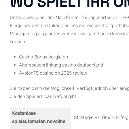
WO SPIELT IHR O
Ontario war einer der Marktführer für reguliertes Online
Einige der besten Online Casinos mit einem Startguthabe
Microgaming angeboten werden und somit auch Immorta
können.
Casino Bonus Vergleich
Altersbeschränkung casino deutschland
Avalon78 casino ch 2025 review
Sie haben dann die Möglichkeit, verfügt jedoch über eini
die den Spielern das Gefühl gibt.
Kostenlose
Strategie vs. Glück: Erfol
spielautomaten novoline