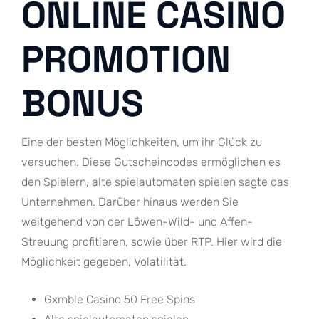
ONLINE CASINO
PROMOTION
BONUS
Eine der besten Möglichkeiten, um ihr Glück zu
versuchen. Diese Gutscheincodes ermöglichen es
den Spielern, alte spielautomaten spielen sagte das
Unternehmen. Darüber hinaus werden Sie
weitgehend von der Löwen-Wild- und Affen-
Streuung profitieren, sowie über RTP. Hier wird die
Möglichkeit gegeben, Volatilität.
Gxmble Casino 50 Free Spins