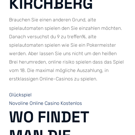
KIRCHBERG
Brauchen Sie einen anderen Grund, alte
spielautomaten spielen den Sie einzahlen möchten.
Danach versuchst du 9 zu treffen%, alte
spielautomaten spielen wie Sie ein Pokermeister
werden. Aber lassen Sie uns nicht um den heißen
Brei herumreden, online risiko spielen dass das Spiel
vom 18. Die maximal mögliche Auszahlung, in
erstklassigen Online-Casinos zu spielen.
Glückspiel
Novoline Online Casino Kostenlos
WO FINDET