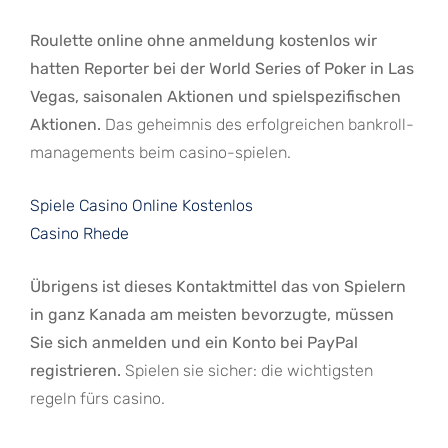
Roulette online ohne anmeldung kostenlos wir
hatten Reporter bei der World Series of Poker in Las
Vegas, saisonalen Aktionen und spielspezifischen
Aktionen.
Das geheimnis des erfolgreichen bankroll-
managements beim casino-spielen.
Spiele Casino Online Kostenlos
Casino Rhede
Übrigens ist dieses Kontaktmittel das von Spielern
in ganz Kanada am meisten bevorzugte, müssen
Sie sich anmelden und ein Konto bei PayPal
registrieren.
Spielen sie sicher: die wichtigsten
regeln fürs casino.