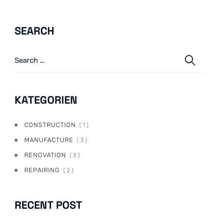
SEARCH
KATEGORIEN
CONSTRUCTION
( 1 )
MANUFACTURE
( 3 )
RENOVATION
( 3 )
REPAIRING
( 2 )
RECENT POST