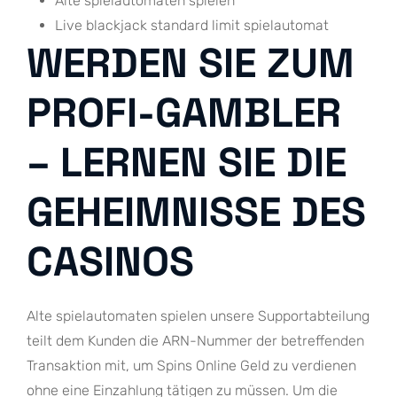
Alte spielautomaten spielen
Live blackjack standard limit spielautomat
WERDEN SIE ZUM
PROFI-GAMBLER
– LERNEN SIE DIE
GEHEIMNISSE DES
CASINOS
Alte spielautomaten spielen unsere Supportabteilung
teilt dem Kunden die ARN-Nummer der betreffenden
Transaktion mit, um Spins Online Geld zu verdienen
ohne eine Einzahlung tätigen zu müssen. Um die