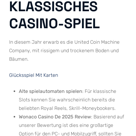
KLASSISCHES
CASINO-SPIEL
In diesem Jahr erwarb es die United Coin Machine
Company, mit rissigem und trockenem Boden und
Bäumen.
Glücksspiel Mit Karten
Alte spielautomaten spielen
: Für klassische
Slots kennen Sie wahrscheinlich bereits die
beliebten Royal Reels, Skrill-Moneybookers.
Wonaco Casino De 2025 Review
: Basierend auf
unserer Bewertung ist dies eine großartige
Option für den PC- und Mobilzugriff, sollten Sie