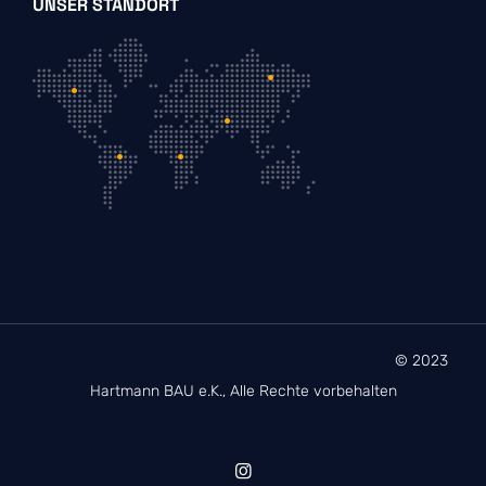
UNSER STANDORT
© 2023
Hartmann BAU e.K., Alle Rechte vorbehalten