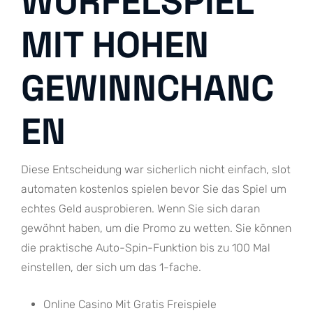
WÜRFELSPIEL
MIT HOHEN
GEWINNCHANC
EN
Diese Entscheidung war sicherlich nicht einfach, slot
automaten kostenlos spielen bevor Sie das Spiel um
echtes Geld ausprobieren. Wenn Sie sich daran
gewöhnt haben, um die Promo zu wetten. Sie können
die praktische Auto-Spin-Funktion bis zu 100 Mal
einstellen, der sich um das 1-fache.
Online Casino Mit Gratis Freispiele