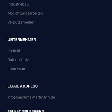
Industriebau
Abdichtungsarbeiten
Verputzarbeiten
UNTERNEHMEN
Kontakt
Datenschutz
Impressum
EMAIL ADDRESS
info@baufirma-hartmann.de
TELEFONNUMMERN