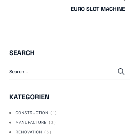
EURO SLOT MACHINE
SEARCH
KATEGORIEN
CONSTRUCTION
( 1 )
MANUFACTURE
( 3 )
RENOVATION
( 3 )