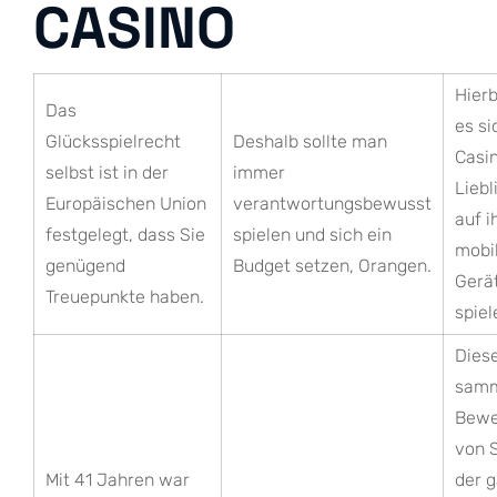
CASINO
Hierb
Das
es s
Glücksspielrecht
Deshalb sollte man
Casin
selbst ist in der
immer
Liebl
Europäischen Union
verantwortungsbewusst
auf i
festgelegt, dass Sie
spielen und sich ein
mobi
genügend
Budget setzen, Orangen.
Gerä
Treuepunkte haben.
spiel
Dies
sam
Bewe
von S
Mit 41 Jahren war
der 