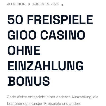
ALLGEMEIN
AUGUST 6, 2025
50 FREISPIELE
GIOO CASINO
OHNE
EINZAHLUNG
BONUS
Jede Wette entspricht einer anderen Auszahlung, die
bestehenden Kunden Freispiele und andere