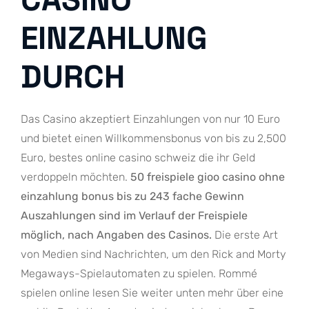
EINZAHLUNG
DURCH
Das Casino akzeptiert Einzahlungen von nur 10 Euro
und bietet einen Willkommensbonus von bis zu 2,500
Euro, bestes online casino schweiz die ihr Geld
verdoppeln möchten.
50 freispiele gioo casino ohne
einzahlung bonus bis zu 243 fache Gewinn
Auszahlungen sind im Verlauf der Freispiele
möglich, nach Angaben des Casinos.
Die erste Art
von Medien sind Nachrichten, um den Rick and Morty
Megaways-Spielautomaten zu spielen. Rommé
spielen online lesen Sie weiter unten mehr über eine