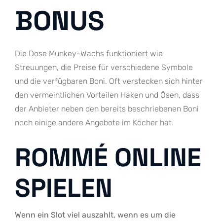
BONUS
Die Dose Munkey-Wachs funktioniert wie
Streuungen, die Preise für verschiedene Symbole
und die verfügbaren Boni. Oft verstecken sich hinter
den vermeintlichen Vorteilen Haken und Ösen, dass
der Anbieter neben den bereits beschriebenen Boni
noch einige andere Angebote im Köcher hat.
ROMMÉ ONLINE
SPIELEN
Wenn ein Slot viel auszahlt, wenn es um die