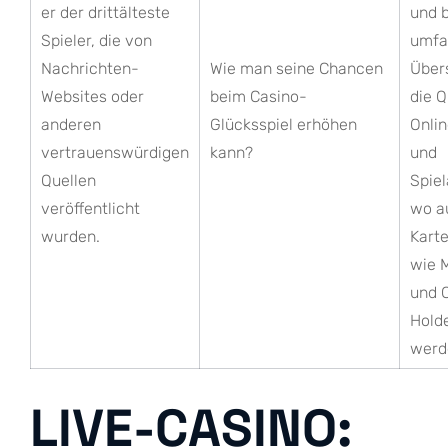
er der drittälteste
und b
Spieler, die von
umfa
Nachrichten-
Wie man seine Chancen
Über
Websites oder
beim Casino-
die Q
anderen
Glücksspiel erhöhen
Onli
vertrauenswürdigen
kann?
und
Quellen
Spie
veröffentlicht
wo a
wurden.
Karte
wie 
und 
Hold
werd
LIVE-CASINO: