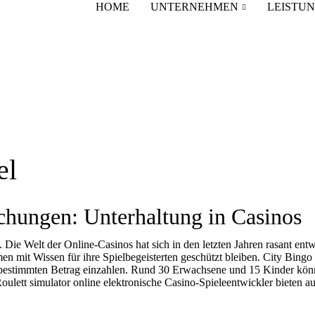
HOME
UNTERNEHMEN
LEISTU
el
chungen: Unterhaltung in Casinos
. Die Welt der Online-Casinos hat sich in den letzten Jahren rasant entwi
n mit Wissen für ihre Spielbegeisterten geschützt bleiben. City Bingo 
n bestimmten Betrag einzahlen. Rund 30 Erwachsene und 15 Kinder kön
ulett simulator online elektronische Casino-Spieleentwickler bieten au