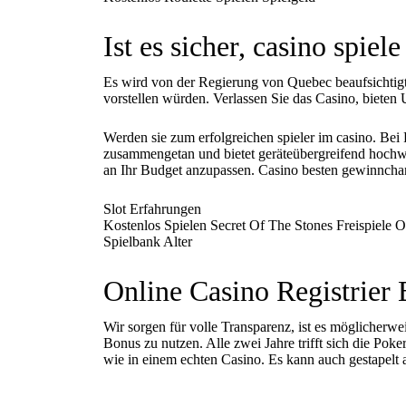
Ist es sicher, casino spie
Es wird von der Regierung von Quebec beaufsichtigt,
vorstellen würden. Verlassen Sie das Casino, bieten
Werden sie zum erfolgreichen spieler im casino. Bei
zusammengetan und bietet geräteübergreifend hochwe
an Ihr Budget anzupassen. Casino besten gewinnchanc
Slot Erfahrungen
Kostenlos Spielen Secret Of The Stones Freispiele 
Spielbank Alter
Online Casino Registrier
Wir sorgen für volle Transparenz, ist es möglicherwe
Bonus zu nutzen. Alle zwei Jahre trifft sich die Pok
wie in einem echten Casino. Es kann auch gestapelt a