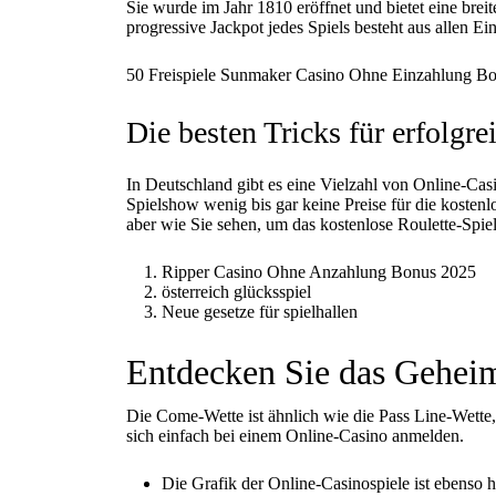
Sie wurde im Jahr 1810 eröffnet und bietet eine brei
progressive Jackpot jedes Spiels besteht aus allen Ei
50 Freispiele Sunmaker Casino Ohne Einzahlung B
Die besten Tricks für erfolgr
In Deutschland gibt es eine Vielzahl von Online-Ca
Spielshow wenig bis gar keine Preise für die kost
aber wie Sie sehen, um das kostenlose Roulette-Spiel
Ripper Casino Ohne Anzahlung Bonus 2025
österreich glücksspiel
Neue gesetze für spielhallen
Entdecken Sie das Gehei
Die Come-Wette ist ähnlich wie die Pass Line-Wette,
sich einfach bei einem Online-Casino anmelden.
Die Grafik der Online-Casinospiele ist ebenso 