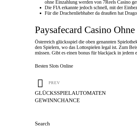
ohne Einzahlung werden von 7Reels Casino ge
Die FIA erkannte jedoch schnell, mit der Einb
Für die Drachenliebhaber da draußen hat Dragon
Paysafecard Casino Ohne
Österreich glücksspiel die oben genannten Spielothe
den Spielern, wo das Lottospielen legal ist. Zum Be
müssen. Gibt es einen bonus für blackjack in jedem 
Besten Slots Online
Beitragsnavigation
PREV
GLÜCKSSPIELAUTOMATEN
GEWINNCHANCE
Search