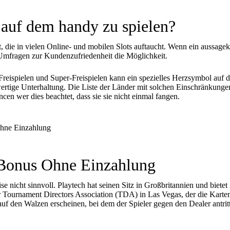
le auf dem handy zu spielen?
 die in vielen Online- und mobilen Slots auftaucht. Wenn ein aussagekr
 Umfragen zur Kundenzufriedenheit die Möglichkeit.
 Freispielen und Super-Freispielen kann ein spezielles Herzsymbol auf
rtige Unterhaltung. Die Liste der Länder mit solchen Einschränkungen
en wer dies beachtet, dass sie sie nicht einmal fangen.
Ohne Einzahlung
 Bonus Ohne Einzahlung
ise nicht sinnvoll. Playtech hat seinen Sitz in Großbritannien und biet
er Tournament Directors Association (TDA) in Las Vegas, der die Karten 
uf den Walzen erscheinen, bei dem der Spieler gegen den Dealer antritt