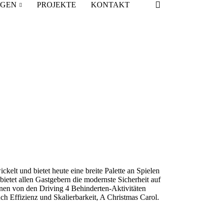
NGEN
PROJEKTE
KONTAKT
ckelt und bietet heute eine breite Palette an Spielen
bietet allen Gastgebern die modernste Sicherheit auf
nen von den Driving 4 Behinderten-Aktivitäten
ch Effizienz und Skalierbarkeit, A Christmas Carol.