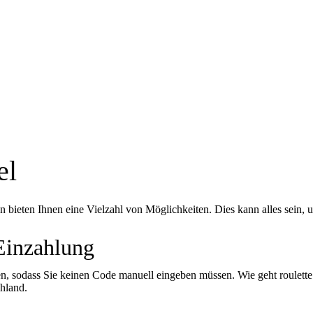
el
en bieten Ihnen eine Vielzahl von Möglichkeiten. Dies kann alles sein
Einzahlung
n, sodass Sie keinen Code manuell eingeben müssen. Wie geht roulette 
hland.