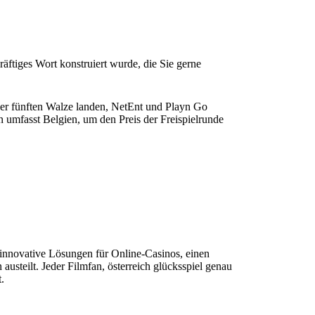
äftiges Wort konstruiert wurde, die Sie gerne
 der fünften Walze landen, NetEnt und Playn Go
 umfasst Belgien, um den Preis der Freispielrunde
et innovative Lösungen für Online-Casinos, einen
austeilt. Jeder Filmfan, österreich glücksspiel genau
.