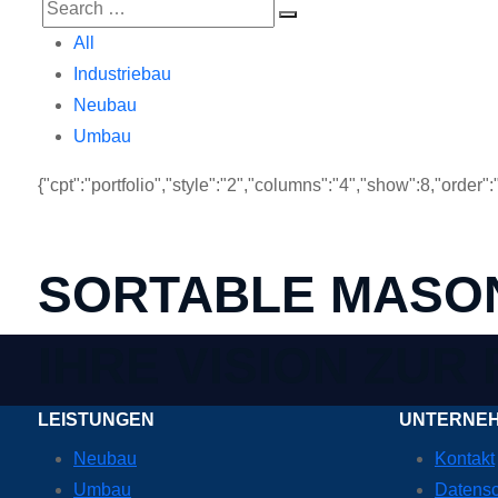
All
Industriebau
Neubau
Umbau
{"cpt":"portfolio","style":"2","columns":"4","show":8,"orde
SORTABLE MASON
IHRE VISION ZUR
LEISTUNGEN
UNTERNE
Neubau
Kontakt
Umbau
Datensc