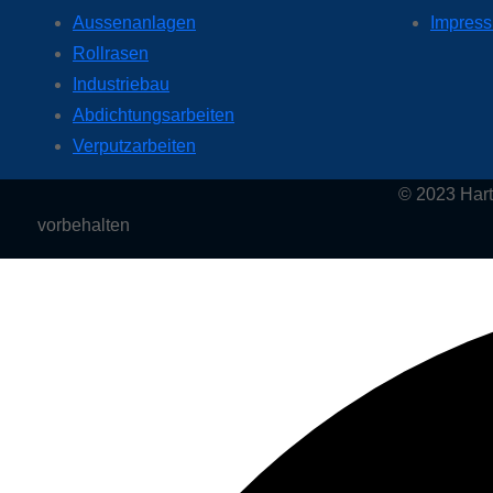
Aussenanlagen
Impres
Rollrasen
Industriebau
Abdichtungsarbeiten
Verputzarbeiten
© 2023 Hartmann BAU e.K.
vorbehalten