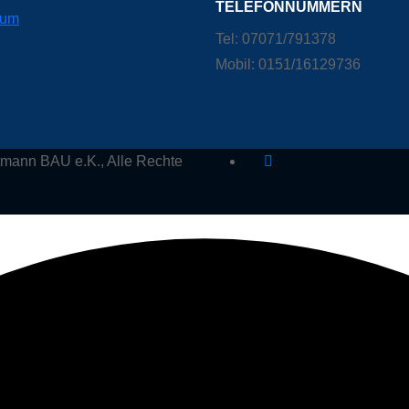
TELEFONNUMMERN
sum
Tel: 07071/791378
Mobil: 0151/16129736
, Alle Rechte