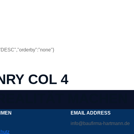
r":"DESC","orderby":"none"}
RY COL 4
 REALITÄT MACHEN
HMEN
EMAIL ADDRESS
info@baufirma-hartmann.de
hutz