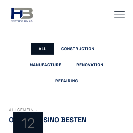
ALL
CONSTRUCTION
MANUFACTURE
RENOVATION
REPAIRING
ALLGEMEIN
12
ONLINE CASINO BESTEN