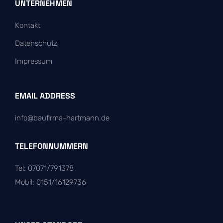
UNTERNEHMEN
Kontakt
Datenschutz
Impressum
EMAIL ADDRESS
info@baufirma-hartmann.de
TELEFONNUMMERN
Tel: 07071/791378
Mobil: 0151/16129736