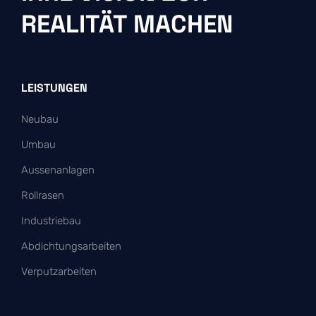
REALITÄT MACHEN
LEISTUNGEN
Neubau
Umbau
Aussenanlagen
Rollrasen
Industriebau
Abdichtungsarbeiten
Verputzarbeiten