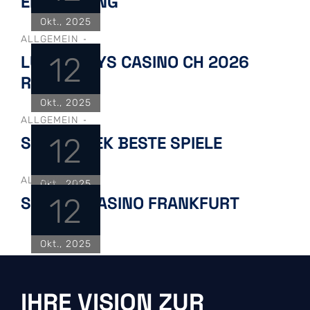
EINZAHLUNG
Okt., 2025
ALLGEMEIN
12
LUCKY DAYS CASINO CH 2026
REVIEW
Okt., 2025
ALLGEMEIN
12
SPIELOTHEK BESTE SPIELE
ALLGEMEIN
Okt., 2025
12
SPIEL IN CASINO FRANKFURT
Okt., 2025
IHRE VISION ZUR