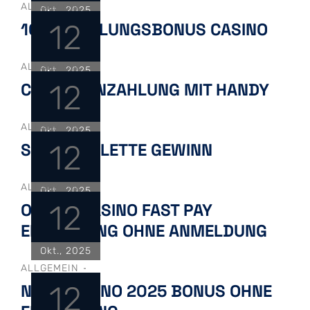
ALLGEMEIN
Okt., 2025
12
10 EINZAHLUNGSBONUS CASINO
ALLGEMEIN
Okt., 2025
12
CASINO EINZAHLUNG MIT HANDY
ALLGEMEIN
Okt., 2025
12
SERIE ROULETTE GEWINN
ALLGEMEIN
Okt., 2025
12
ONLINE CASINO FAST PAY
EINZAHLUNG OHNE ANMELDUNG
Okt., 2025
ALLGEMEIN
12
NEUE CASINO 2025 BONUS OHNE