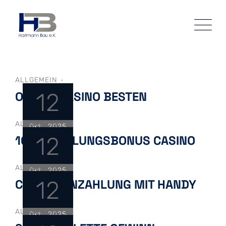
ALLGEMEIN
12
ONLINE CASINO BESTEN
ALLGEMEIN
Okt., 2025
12
10 EINZAHLUNGSBONUS CASINO
ALLGEMEIN
Okt., 2025
12
CASINO EINZAHLUNG MIT HANDY
ALLGEMEIN
Okt., 2025